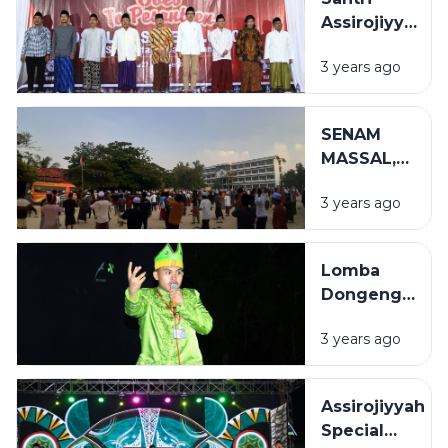
1444
Assirojiyyah
&#8211;
Ikut Serta
1445 H
3 years ago
Sosialisasi
Pemilu KPU
Sampang
SENAM
MASSAL,
CARA
3 years ago
ASSIROJIYYAH
TERAPKAN
POLA HIDUP
Lomba
SEHAT
Dongeng
dan Debat
3 years ago
Bahasa
Arab, Cara
Biro
Assirojiyyah
Dakwah
Special
Tingkatkan