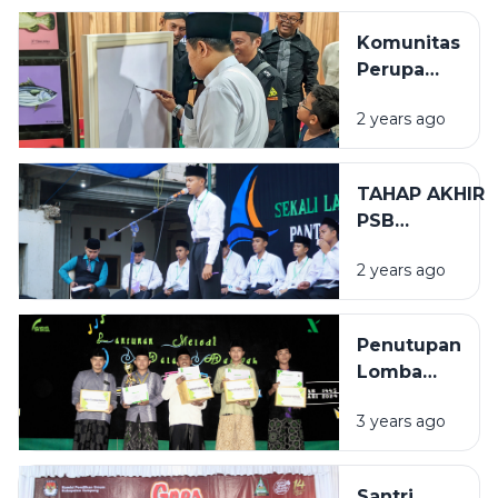
Komunitas
Perupa
Sampang
2 years ago
Gelar
Pameran
Seni Rupa
TAHAP AKHIR
di Ponpes
PSB
Assirojiyyah
(PEMILIHAN
2 years ago
SANTRI
BERPRESTASI)
Penutupan
Lomba
Biro
3 years ago
Dakwah
(BIDAK)
Tahun
Santri