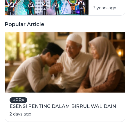
Event (ASE)
Skill
3 years ago
Kedua
Berbahasa
Tampil
Arab
Memukau
Popular Article
KPPA
ESENSI PENTING DALAM BIRRUL WALIDAIN
2 days ago