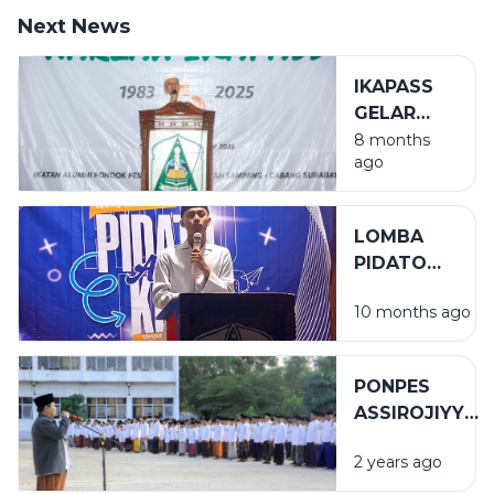
Next News
IKAPASS
GELAR
HARLAH
8 months
ago
KE-42 DI
ALUN-
ALUN
LOMBA
SURABAYA
PIDATO
ANTARKELAS
10 months ago
MEMASUKI
SISTEM
GUGUR
PONPES
ASSIROJIYYAH
SUKSES
2 years ago
GELAR APEL
HSN 2024 M