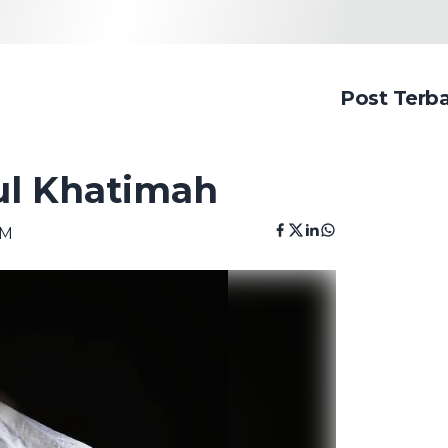
Post Terb
ul Khatimah
AM