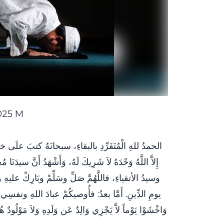
2025 M
الحمدُ للهِ الْمُتَفَرِّدِ بالبقاءِ، سبحانَهُ كتبَ علَى خلقِ
إِلاَّ اللَّهُ وَحْدَهُ لاَ شَرِيكَ لَهُ، وَأَشْهَدُ أَنَّ سيدَن،
وسيدُ الأتقياءِ، فاللَّهُمَّ صَلِّ وسَلِّمْ وبَارِكْ عليه
يومِ الدِّينِ. أَمَّا بعدُ: فأُوصيكُمْ عبادَ اللهِ ونفسِي بتقو
وَاخْشَوْا يَوْماً لاَّ يَجْزِي وَالِدٌ عَن وَلَدِهِ وَلاَ مَوْلُودٌ هُوَ ج