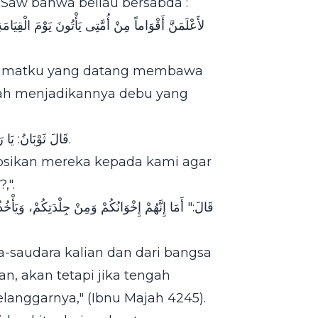
 Saw bahwa beliau bersabda :
i umatku yang datang membawa
ah menjadikannya debu yang
قَالَ ثَوْبَانُ: يَا رَسُولَ اللَّهِ صِفْهُمْ لَنَا، جَلِّهِمْ لَنَا، أَنْ لاَ نَكُونَ مِنْهُمْ وَنَحْنُ لاَ نَعْلَمُ.
ipsikan mereka kepada kami agar
,".
قَالَ:" أَمَا إِنَّهُمْ إِخْوَانُكُمْ وَمِنْ جِلْدَتِكُمْ، وَيَأْخُذ
a-saudara kalian dan dari bangsa
n, akan tetapi jika tengah
anggarnya," (Ibnu Majah 4245).