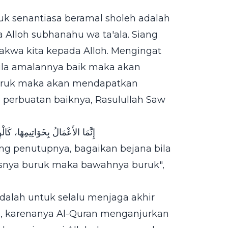
k senantiasa beramal sholeh adalah
 Alloh subhanahu wa ta'ala. Siang
kwa kita kepada Alloh. Mengingat
ila amalannya baik maka akan
uruk maka akan mendapatkan
 perbuatan baiknya, Rasulullah Saw
إِنَّمَا الأَعْمَالُ بِخَوَاتِيمِهَا، كَا
ng penutupnya, bagaikan bejana bila
asnya buruk maka bawahnya buruk",
alah untuk selalu menjaga akhir
, karenanya Al-Quran menganjurkan