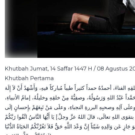
Khutbah Jumat, 14 Saffar 1447 H / 08 Agustus 
Khutbah Pertama
هِ الفناءَ، أحمدُهُ حمداً كثيراً طيباً مُباركاً فيهِ، وَأَشْهَدُ أَنْ لاَ إِلَهَ
َا مُحَمَّداً عَبْدُ اللهِ وَرَسُولُهُ، وصفِيُّهُ مِنْ خلقِهِ وخليلُهُ، إمامُ الأنبياءِ
ِ وعلَى آلِهِ وصحبِهِ البررةِ النجباءِ، وعلَى مَنْ تَبِعَهُمْ بإِحسانٍ إلَى
َى اللهِ تعالَى، قالَ اللهُ عزَّ وجلَّ:] يَا أَيُّهَا النَّاسُ اتَّقُوا رَبَّكُمْ
َازٍ عَن وَالِدِهِ شَيْئاً إِنَّ وَعْدَ اللَّهِ حَقٌّ فَلاَ تَغُرَّنَّكُمُ الحَيَاةُ الدُّنْيَا