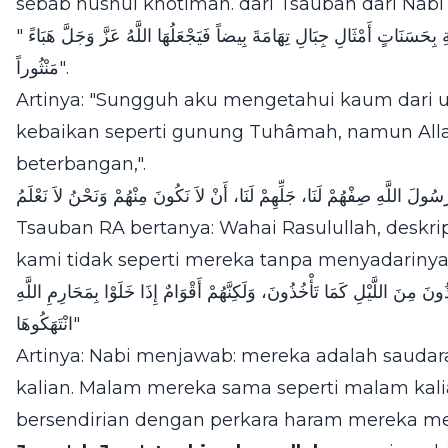
sebab husnul khotimah. dari Tsauban dari Nabi
" لأَعْلَمَنَّ أَقْوَاماً مِنْ أُمَّتِى يَأْتُونَ يَوْمَ الْقِيَامَةِ بِحَسَنَاتٍ أَمْثَالِ جِبَالِ تِهَامَةَ بِيضاً فَيَجْعَلُهَا اللَّهُ عَزَّ وَجَلَّ هَبَاءً
مَنْثُوراً".
Artinya: "Sungguh aku mengetahui kaum dar
kebaikan seperti gunung Tuhâmah, namun All
beterbangan,".
Tsauban RA bertanya: Wahai Rasulullah, deskr
kami tidak seperti mereka tanpa menyadarinya?
ُونَ مِنَ اللَّيْلِ كَمَا تَأْخُذُونَ، وَلَكِنَّهُمْ أَقْوَامٌ إِذَا خَلَوْا بِمَحَارِمِ اللَّهِ
انْتَهَكُوهَا"
Artinya: Nabi menjawab: mereka adalah saudar
kalian. Malam mereka sama seperti malam kalia
bersendirian dengan perkara haram mereka mel