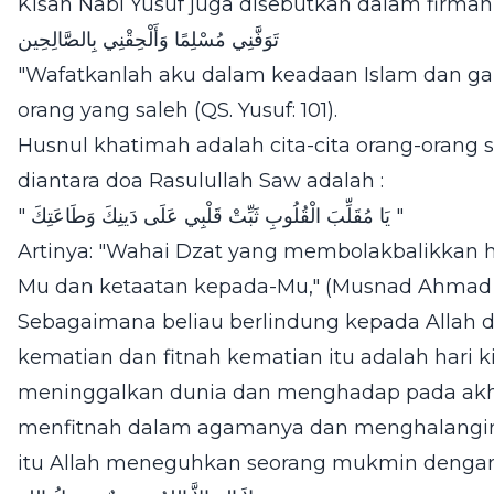
Kisah Nabi Yusuf juga disebutkan dalam firman 
تَوَفَّنِي مُسْلِمًا وَأَلْحِقْنِي بِالصَّالِحِين
"Wafatkanlah aku dalam keadaan Islam dan g
orang yang saleh (QS. Yusuf: 101).
Husnul khatimah adalah cita-cita orang-orang 
diantara doa Rasulullah Saw adalah :
" يَا مُقَلِّبَ الْقُلُوبِ ثَبِّتْ قَلْبِي عَلَى دَينِكَ وَطَاعَتِكَ "
Artinya: "Wahai Dzat yang membolakbalikkan h
Mu dan ketaatan kepada-Mu," (Musnad Ahmad 
Sebagaimana beliau berlindung kepada Allah d
kematian dan fitnah kematian itu adalah hari
meninggalkan dunia dan menghadap pada akhi
menfitnah dalam agamanya dan menghalanginy
itu Allah meneguhkan seorang mukmin dengan 