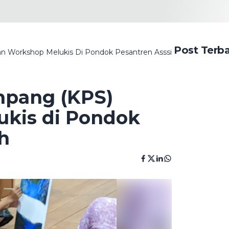
Post Terb
 Workshop Melukis Di Pondok Pesantren Asssirojiyyah
mpang (KPS)
kis di Pondok
h