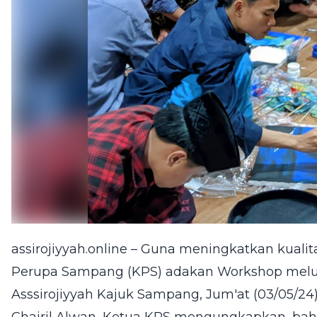
assirojiyyah.online
– Guna meningkatkan kualitas
Perupa Sampang (KPS) adakan Workshop meluk
Asssirojiyyah Kajuk Sampang, Jum'at (03/05/24)