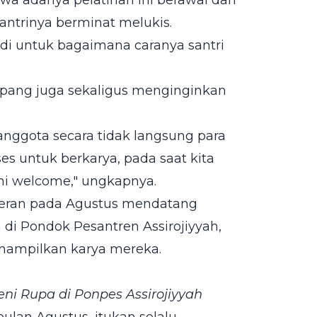
a adanya pelatihan ini berawal dari
santrinya berminat melukis.
jadi untuk bagaimana caranya santri
pang juga sekaligus menginginkan
nggota secara tidak langsung para
es untuk berkarya, pada saat kita
i welcome," ungkapnya.
meran pada Agustus mendatang
di Pondok Pesantren Assirojiyyah,
nampilkan karya mereka.
i Rupa di Ponpes Assirojiyyah