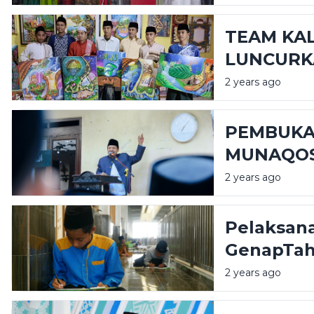
TEAM KA
LUNCURK
2 years ago
PEMBUKA
MUNAQOS
2024-202
2 years ago
Pelaksan
GenapTahu
2 years ago