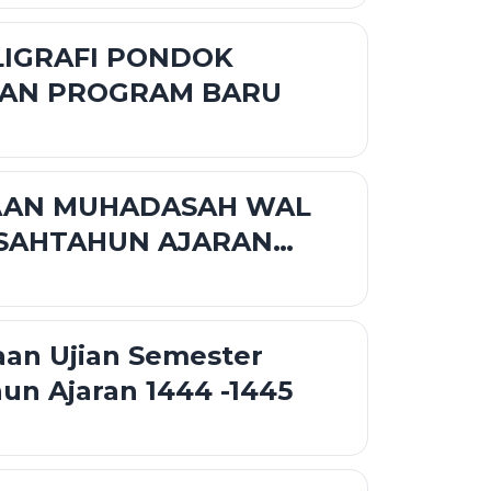
LIGRAFI PONDOK
AN PROGRAM BARU
AN MUHADASAH WAL
AHTAHUN AJARAN
5 M
aan Ujian Semester
n Ajaran 1444 -1445