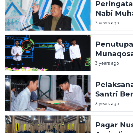
Peringata
Nabi Mu
Assirojiyy
3 years ago
Penutupa
Munaqosa
2024 M
3 years ago
Pelaksana
Santri Be
3 years ago
Pagar Nu