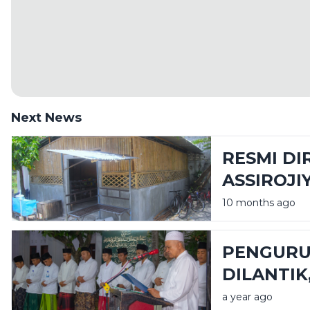
Next News
RESMI DI
ASSIROJI
FASILITA
10 months ago
PENGURU
DILANTIK
PENGAS
a year ago