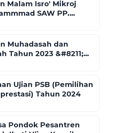
n Malam Isro' Mikroj
hammmad SAW PP.
ah
n Muhadasah dan
h Tahun 2023 &#8211;
an Ujian PSB (Pemilihan
rprestasi) Tahun 2024
sa Pondok Pesantren