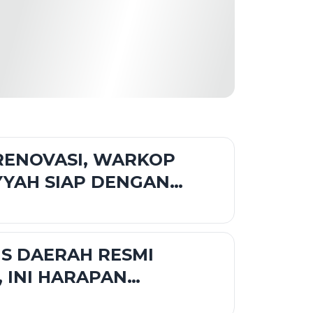
RENOVASI, WARKOP
YYAH SIAP DENGAN
S BARU
S DAERAH RESMI
, INI HARAPAN
UH