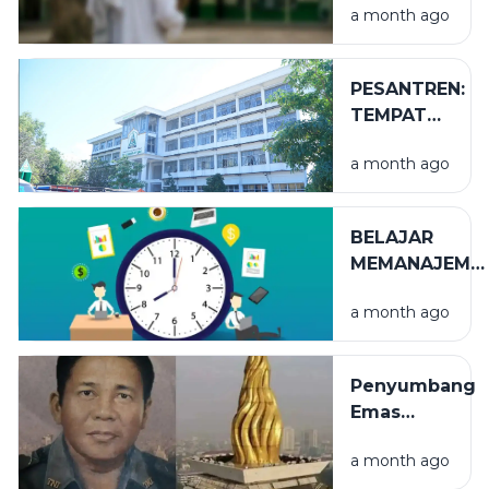
a month ago
PESANTREN:
TEMPAT
NIKMAT
a month ago
YANG TAK
TERLIHAT
BELAJAR
MEMANAJEME
WAKTU
a month ago
Penyumbang
Emas
Terbesar
a month ago
Puncak