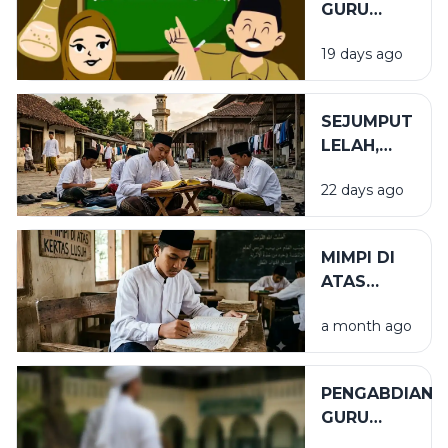
GURU
DALAM
19 days ago
PENDIDIKAN
SEJUMPUT
LELAH,
SEGUNUNG
22 days ago
BARAKAH
MIMPI DI
ATAS
KERTAS
a month ago
LUSUH
PENGABDIAN
GURU
TUGAS