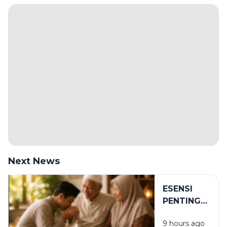
Next News
ESENSI
PENTING
DALAM
9 hours ago
BIRRUL