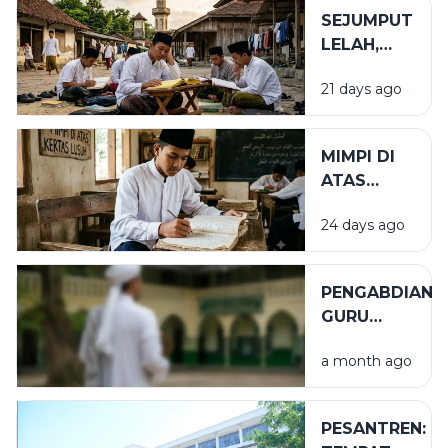
SEJUMPUT
LELAH,
SEGUNUNG
21 days ago
BARAKAH
MIMPI DI
ATAS
KERTAS
24 days ago
LUSUH
PENGABDIAN
GURU
TUGAS
a month ago
PESANTREN: