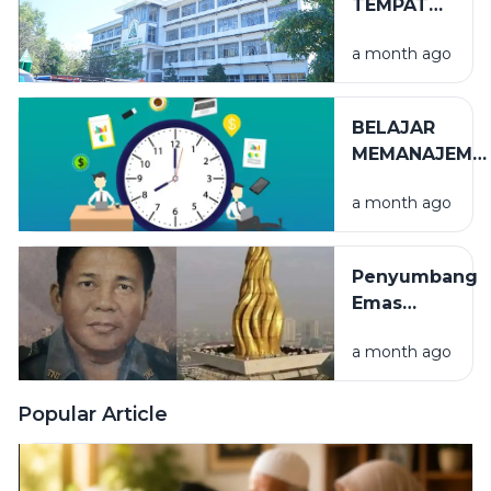
TEMPAT
NIKMAT
a month ago
YANG TAK
TERLIHAT
BELAJAR
MEMANAJEME
WAKTU
a month ago
Penyumbang
Emas
Terbesar
a month ago
Puncak
Monumen
Nasional
Popular Article