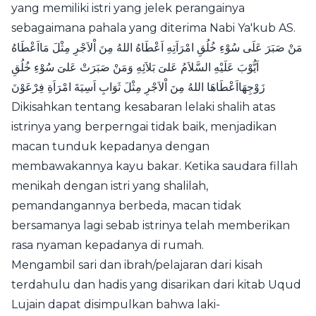
yang memiliki istri yang jelek perangainya
sebagaimana pahala yang diterima Nabi Ya'kub AS.
مَنْ صَبَرَ عَلَى سُوْءِ خُلُقِ امْرَاَتِهِ اَعْطَاهُ اللهُ مِنَ اْلاَجْرِ مِثْلَ مَااَعْطَاهُ
اَيُّوْبَ عَلَيْهِ السَّلاَمُ عَلىَ بَلاَئِهِ وَمَنْ صَبَرَتْ عَلىَ سُوْءِ خُلُقِ
زَوْجِهَااَعْطَاهَا اللهُ مِنَ اْلاَجْرِ مِثْلَ ثَوَابِ اَسِيَةَ امْرَاَةِ فِرْعَوْنَ
Dikisahkan tentang kesabaran lelaki shalih atas
istrinya yang berperngai tidak baik, menjadikan
macan tunduk kepadanya dengan
membawakannya kayu bakar. Ketika saudara fillah
menikah dengan istri yang shalilah,
pemandangannya berbeda, macan tidak
bersamanya lagi sebab istrinya telah memberikan
rasa nyaman kepadanya di rumah.
Mengambil sari dan ibrah/pelajaran dari kisah
terdahulu dan hadis yang disarikan dari kitab Uqud
Lujain dapat disimpulkan bahwa laki-