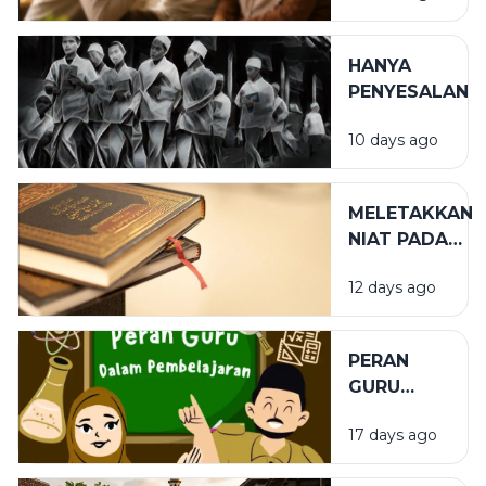
WALIDAIN
HANYA
PENYESALAN
10 days ago
MELETAKKAN
NIAT PADA
TEMPAT
12 days ago
YANG TEPAT
PERAN
GURU
DALAM
17 days ago
PENDIDIKAN