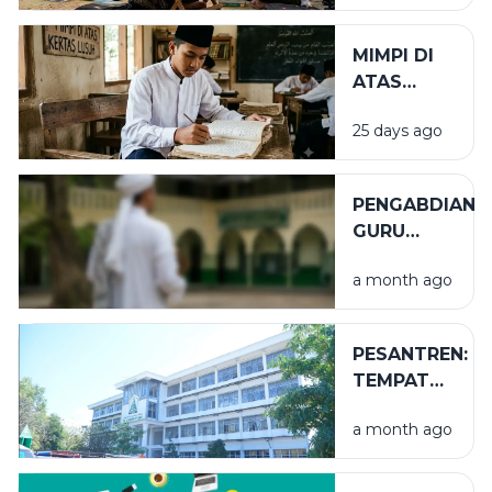
MIMPI DI
ATAS
KERTAS
25 days ago
LUSUH
PENGABDIAN
GURU
TUGAS
a month ago
PESANTREN:
TEMPAT
NIKMAT
a month ago
YANG TAK
TERLIHAT