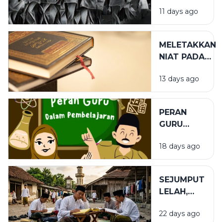
11 days ago
MELETAKKAN
NIAT PADA
TEMPAT
13 days ago
YANG TEPAT
PERAN
GURU
DALAM
18 days ago
PENDIDIKAN
SEJUMPUT
LELAH,
SEGUNUNG
22 days ago
BARAKAH