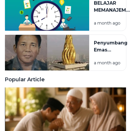
BELAJAR
MEMANAJEME
WAKTU
a month ago
Penyumbang
Emas
Terbesar
a month ago
Puncak
Monumen
Nasional
Popular Article