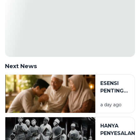
Next News
ESENSI
PENTING
DALAM
a day ago
BIRRUL
WALIDAIN
HANYA
PENYESALAN