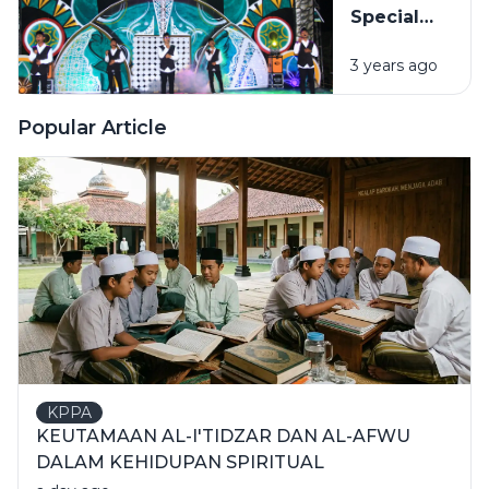
Special
Tingkatkan
Event (ASE)
Skill
3 years ago
Kedua
Berbahasa
Tampil
Arab
Memukau
Popular Article
KPPA
KEUTAMAAN AL-I'TIDZAR DAN AL-AFWU
DALAM KEHIDUPAN SPIRITUAL