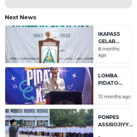
Next News
IKAPASS
GELAR
HARLAH
8 months
ago
KE-42 DI
ALUN-
ALUN
LOMBA
SURABAYA
PIDATO
ANTARKELAS
10 months ago
MEMASUKI
SISTEM
GUGUR
PONPES
ASSIROJIYYAH
SUKSES