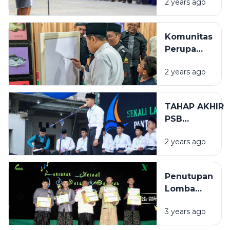
2 years ago
GELAR APEL
HSN 2024 M
Komunitas
Perupa
Sampang
2 years ago
Gelar
Pameran
Seni Rupa
TAHAP AKHIR
di Ponpes
PSB
Assirojiyyah
(PEMILIHAN
2 years ago
SANTRI
BERPRESTASI)
Penutupan
Lomba
Biro
3 years ago
Dakwah
(BIDAK)