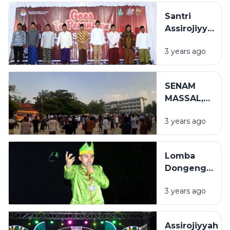
Tahun
Santri
1444
Assirojiyyah
&#8211;
Ikut Serta
1445 H
3 years ago
Sosialisasi
Pemilu KPU
Sampang
SENAM
MASSAL,
CARA
3 years ago
ASSIROJIYYAH
TERAPKAN
POLA HIDUP
Lomba
SEHAT
Dongeng
dan Debat
3 years ago
Bahasa
Arab, Cara
Biro
Assirojiyyah
Dakwah