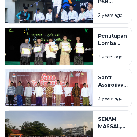
PSB
Assirojiyyah
(PEMILIHAN
2 years ago
SANTRI
BERPRESTASI)
Penutupan
Lomba
Biro
3 years ago
Dakwah
(BIDAK)
Tahun
Santri
1444
Assirojiyyah
&#8211;
Ikut Serta
1445 H
3 years ago
Sosialisasi
Pemilu KPU
Sampang
SENAM
MASSAL,
CARA