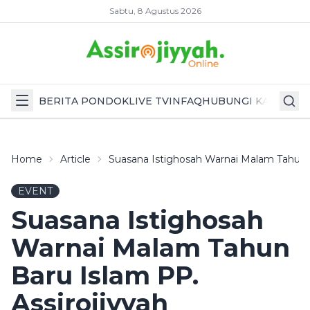
Sabtu, 8 Agustus 2026
BERITA PONDOK
LIVE TV
INFAQ
HUBUNGI KAMI
Home
Article
Suasana Istighosah Warnai Malam Tahun B
EVENT
Suasana Istighosah
Warnai Malam Tahun
Baru Islam PP.
Assirojiyyah