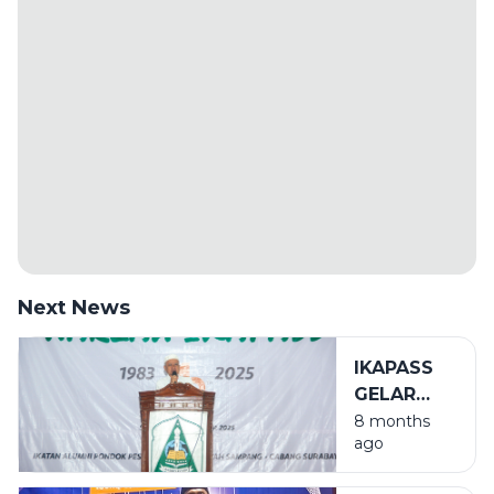
Next News
IKAPASS
GELAR
HARLAH
8 months
ago
KE-42 DI
ALUN-