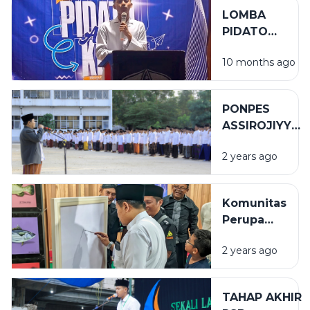
ALUN
LOMBA
SURABAYA
PIDATO
ANTARKELAS
10 months ago
MEMASUKI
SISTEM
GUGUR
PONPES
ASSIROJIYYAH
SUKSES
2 years ago
GELAR APEL
HSN 2024 M
Komunitas
Perupa
Sampang
2 years ago
Gelar
Pameran
Seni Rupa
TAHAP AKHIR
di Ponpes