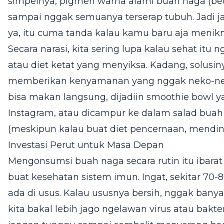
simpelnya, pigmen warna alami buah naga (be
sampai nggak semuanya terserap tubuh. Jadi 
ya, itu cuma tanda kalau kamu baru aja meni
Secara narasi, kita sering lupa kalau sehat it
atau diet ketat yang menyiksa. Kadang, solusin
memberikan kenyamanan yang nggak neko-neko
bisa makan langsung, dijadiin smoothie bowl ya
Instagram, atau dicampur ke dalam salad bua
(meskipun kalau buat diet pencernaan, mending 
Investasi Perut untuk Masa Depan
Mengonsumsi buah naga secara rutin itu ibarat 
buat kesehatan sistem imun. Ingat, sekitar 70-
ada di usus. Kalau ususnya bersih, nggak ba
kita bakal lebih jago ngelawan virus atau bakte