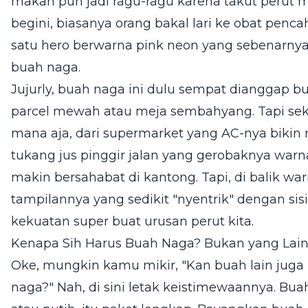
makan pun jadi ragu-ragu karena takut perut ma
begini, biasanya orang bakal lari ke obat penca
satu hero berwarna pink neon yang sebenarny
buah naga.
Jujurly, buah naga ini dulu sempat dianggap bu
parcel mewah atau meja sembahyang. Tapi seka
mana aja, dari supermarket yang AC-nya biki
tukang jus pinggir jalan yang gerobaknya war
makin bersahabat di kantong. Tapi, di balik w
tampilannya yang sedikit "nyentrik" dengan si
kekuatan super buat urusan perut kita.
Kenapa Sih Harus Buah Naga? Bukan yang Lain
Oke, mungkin kamu mikir, "Kan buah lain juga
naga?" Nah, di sini letak keistimewaannya. Bu