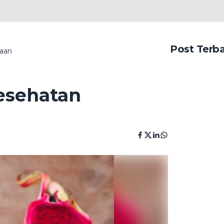
Post Terb
naan
esehatan