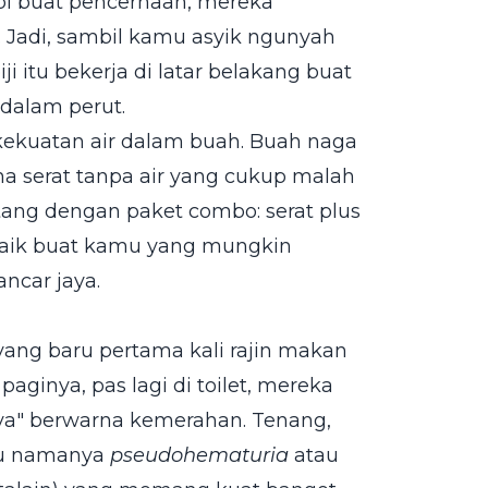
pi buat pencernaan, mereka
. Jadi, sambil kamu asyik ngunyah
i itu bekerja di latar belakang buat
dalam perut.
kekuatan air dalam buah. Buah naga
rena serat tanpa air yang cukup malah
tang dengan paket combo: serat plus
terbaik buat kamu yang mungkin
ncar jaya.
 yang baru pertama kali rajin makan
ginya, pas lagi di toilet, mereka
inya" berwarna kemerahan. Tenang,
Itu namanya
pseudohematuria
atau