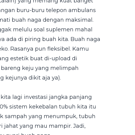
talain) yang memang kuat banget
jangan buru-buru telepon ambulans
kmati buah naga dengan maksimal.
u nggak melulu soal suplemen mahal
ya ada di piring buah kita. Buah naga
. Rasanya pun fleksibel. Kamu
ng estetik buat di-upload di
h bareng keju yang melimpah
kejunya dikit aja ya).
kita lagi investasi jangka panjang
80% sistem kekebalan tubuh kita itu
nyak sampah yang menumpuk, tubuh
ri jahat yang mau mampir. Jadi,