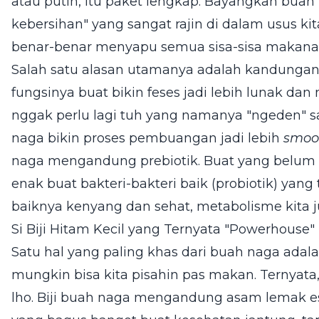
atau putih, itu paket lengkap. Bayangkan buah 
kebersihan" yang sangat rajin di dalam usus ki
benar-benar menyapu semua sisa-sisa makanan
Salah satu alasan utamanya adalah kandungan se
fungsinya buat bikin feses jadi lebih lunak da
nggak perlu lagi tuh yang namanya "ngeden" sam
naga bikin proses pembuangan jadi lebih
smoo
naga mengandung prebiotik. Buat yang belum t
enak buat bakteri-bakteri baik (probiotik) yang t
baiknya kenyang dan sehat, metabolisme kita j
Si Biji Hitam Kecil yang Ternyata "Powerhouse"
Satu hal yang paling khas dari buah naga adalah
mungkin bisa kita pisahin pas makan. Ternyata, 
lho. Biji buah naga mengandung asam lemak 