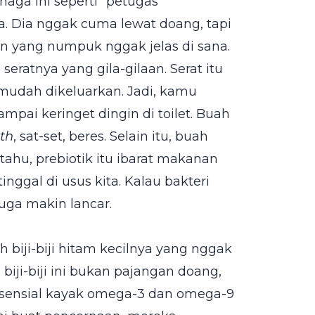
naga ini seperti "petugas
ta. Dia nggak cuma lewat doang, tapi
 yang numpuk nggak jelas di sana.
ratnya yang gila-gilaan. Serat itu
n mudah dikeluarkan. Jadi, kamu
pai keringet dingin di toilet. Buah
th
, sat-set, beres. Selain itu, buah
ahu, prebiotik itu ibarat makanan
inggal di usus kita. Kalau bakteri
uga makin lancar.
 biji-biji hitam kecilnya yang nggak
biji-biji ini bukan pajangan doang,
esensial kayak omega-3 dan omega-9