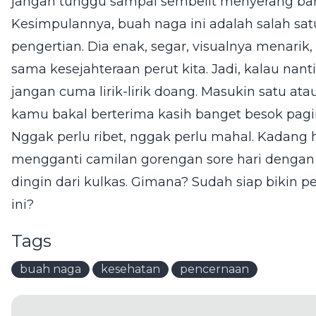
jangan tunggu sampai sembelit menyerang bar
Kesimpulannya, buah naga ini adalah salah sa
pengertian. Dia enak, segar, visualnya menarik,
sama kesejahteraan perut kita. Jadi, kalau nant
jangan cuma lirik-lirik doang. Masukin satu at
kamu bakal berterima kasih banget besok pagi
Nggak perlu ribet, nggak perlu mahal. Kadang 
mengganti camilan gorengan sore hari denga
dingin dari kulkas. Gimana? Sudah siap bikin 
ini?
Tags
buah naga
kesehatan
pencernaan