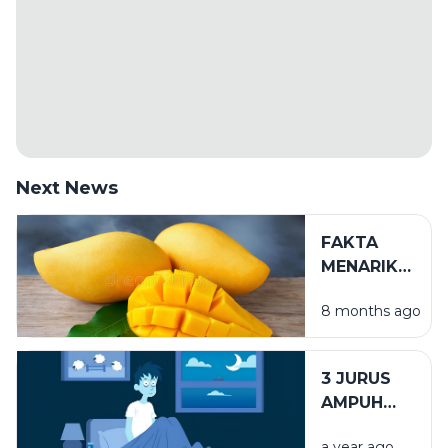
Next News
FAKTA
MENARIK
BUAH
8 months ago
MANGGA
UNTUK
KESEHATAN
3 JURUS
YANG
AMPUH
WAJIB
TIDUR
DIKETAHUI
a year ago