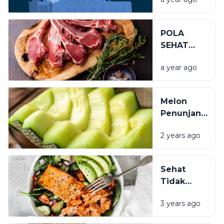
CEPAT
TANPA
OBAT
POLA
SEHAT
PASCA
a year ago
IDUL ADHA
Melon
Penunjang
Imun
2 years ago
Sehat
Tidak
Harus
3 years ago
Mahal