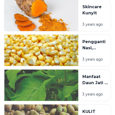
Skincare
Kunyit
3 years ago
Pengganti
Nasi,
Jagung
3 years ago
Alasan
Kuat
Untuk
Manfaat
Sehat
Daun Jati :
Pentingnya
3 years ago
Menjaga
Kesehatan
Tubuh
KULIT