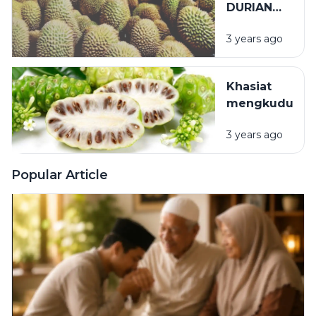
DURIAN
TAK ADA
3 years ago
LAWAN
Khasiat
mengkudu
3 years ago
Popular Article