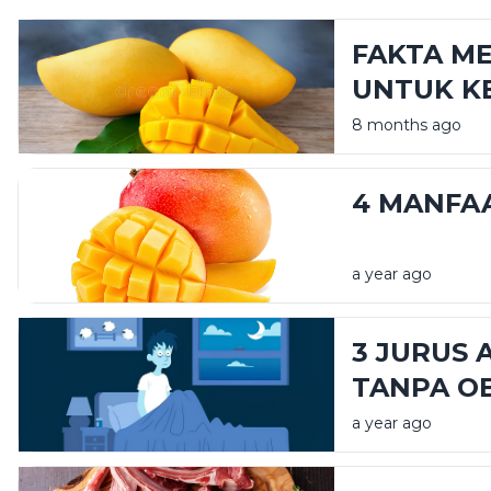
FAKTA M
UNTUK K
DIKETAHU
8 months ago
4 MANFA
a year ago
3 JURUS 
TANPA O
a year ago