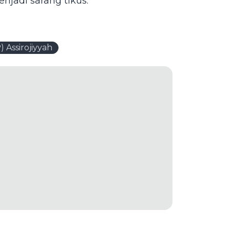
njadi sarang tikus.
 Assirojiyyah