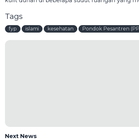
kulit durian di beberapa sudut ruangan yang me
Tags
fyp
islami
kesehatan
Pondok Pesantren (PP)
Next News