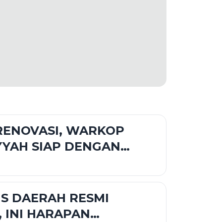
RENOVASI, WARKOP
YYAH SIAP DENGAN
S BARU
S DAERAH RESMI
, INI HARAPAN