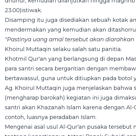
dhuhur, kemudian dilanjutkan hingga maghrib 
23.00)istiwak.
Disamping itu juga disediakan sebuah kotak ama
mendermakan yang kemudian akan ditashorru
"Pastinya uang amal tersebut akan diarahkan 
Khoirul Muttaqin selaku salah satu panitia.
Khotmil Qur'an yang berlangsung di depan Mas
para santri secara bergantian dengan membawa 
bertawassul, guna untuk ditiupkan pada botol ya
Ag. Khoirul Muttaqin juga menjelaskan bahwa s
(mengharap barokah) kegiatan ini juga dimak
santri akan Khazanah Islam karena dengan Al-Q
contoh, luasnya peradaban Islam.
Mengenai asal usul Al-Qur'an pusaka tersebut 