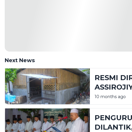
Next News
RESMI DI
ASSIROJI
FASILITA
10 months ago
PENGURU
DILANTIK