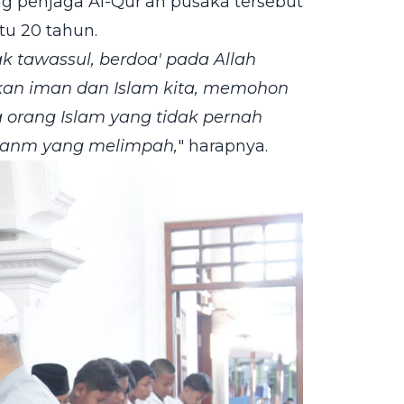
ng penjaga Al-Qur'an pusaka tersebut
u 20 tahun.
 tawassul, berdoa' pada Allah
pkan iman dan Islam kita, memohon
a orang Islam yang tidak pernah
kanm yang melimpah,
" harapnya.