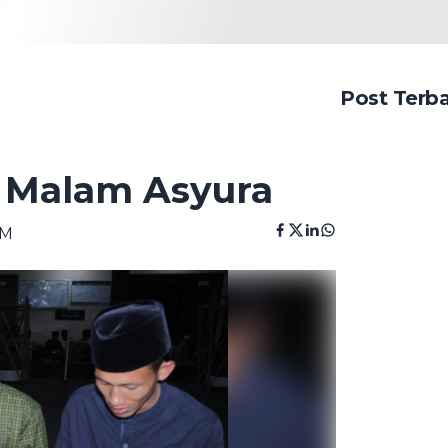
Post Terb
i Malam Asyura
PM