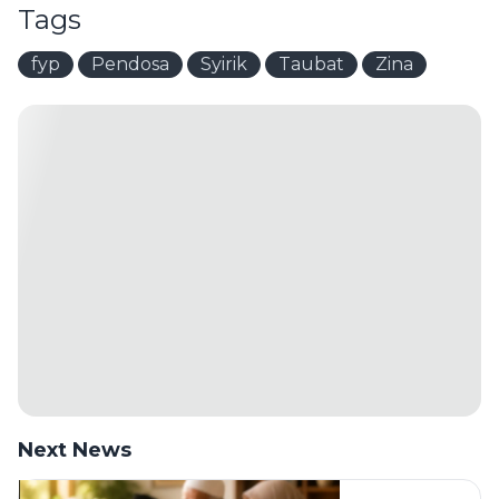
Tags
fyp
Pendosa
Syirik
Taubat
Zina
Next News