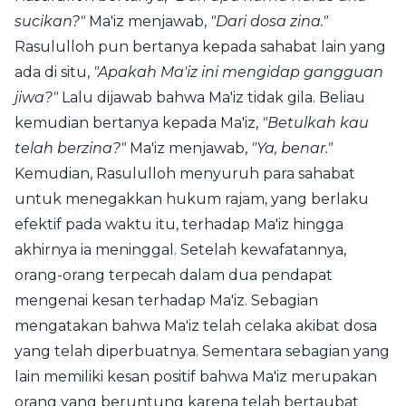
sucikan?"
Ma'iz menjawab,
"Dari dosa zina.
"
Rasululloh pun bertanya kepada sahabat lain yang
ada di situ,
"Apakah Ma'iz ini mengidap gangguan
jiwa?"
Lalu dijawab bahwa Ma'iz tidak gila. Beliau
kemudian bertanya kepada Ma'iz,
"Betulkah kau
telah berzina?"
Ma'iz menjawab,
"Ya, benar."
Kemudian, Rasululloh menyuruh para sahabat
untuk menegakkan hukum rajam, yang berlaku
efektif pada waktu itu, terhadap Ma'iz hingga
akhirnya ia meninggal. Setelah kewafatannya,
orang-orang terpecah dalam dua pendapat
mengenai kesan terhadap Ma'iz. Sebagian
mengatakan bahwa Ma'iz telah celaka akibat dosa
yang telah diperbuatnya. Sementara sebagian yang
lain memiliki kesan positif bahwa Ma'iz merupakan
orang yang beruntung karena telah bertaubat