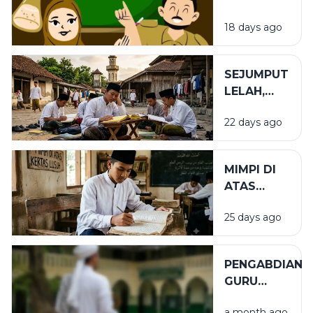
DALAM
18 days ago
PENDIDIKAN
SEJUMPUT
LELAH,
SEGUNUNG
22 days ago
BARAKAH
MIMPI DI
ATAS
KERTAS
25 days ago
LUSUH
PENGABDIAN
GURU
TUGAS
a month ago