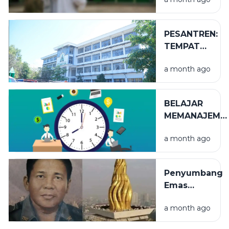
PESANTREN:
TEMPAT
NIKMAT
a month ago
YANG TAK
TERLIHAT
BELAJAR
MEMANAJEME
WAKTU
a month ago
Penyumbang
Emas
Terbesar
a month ago
Puncak
Monumen