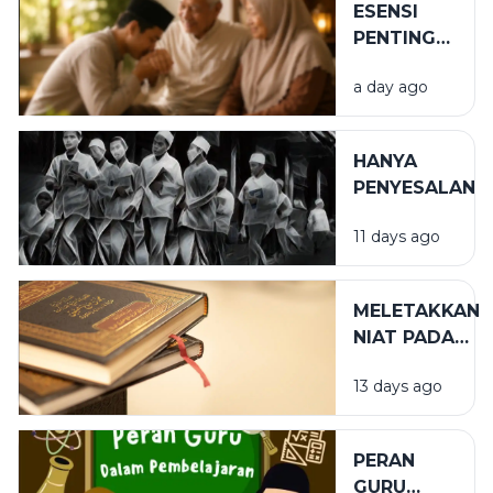
ESENSI
PENTING
DALAM
a day ago
BIRRUL
WALIDAIN
HANYA
PENYESALAN
11 days ago
MELETAKKAN
NIAT PADA
TEMPAT
13 days ago
YANG TEPAT
PERAN
GURU