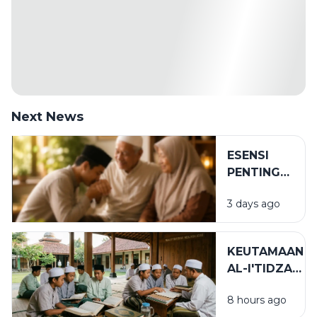
Next News
ESENSI
PENTING
DALAM
3 days ago
BIRRUL
WALIDAIN
KEUTAMAAN
AL-I'TIDZAR
DAN AL-
8 hours ago
AFWU