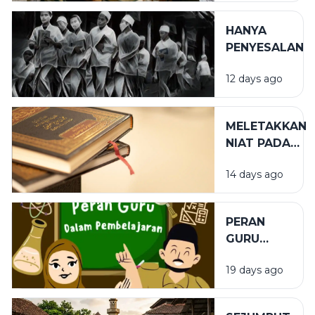
DALAM
KEHIDUPAN
HANYA
SPIRITUAL
PENYESALAN
12 days ago
MELETAKKAN
NIAT PADA
TEMPAT
14 days ago
YANG TEPAT
PERAN
GURU
DALAM
19 days ago
PENDIDIKAN