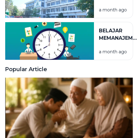
NIKMAT
a month ago
YANG TAK
TERLIHAT
BELAJAR
MEMANAJEME
WAKTU
a month ago
Popular Article