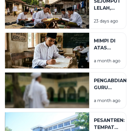
SEJUMPUT
LELAH,
SEGUNUNG
23 days ago
BARAKAH
MIMPI DI
ATAS
KERTAS
a month ago
LUSUH
PENGABDIAN
GURU
TUGAS
a month ago
PESANTREN:
TEMPAT