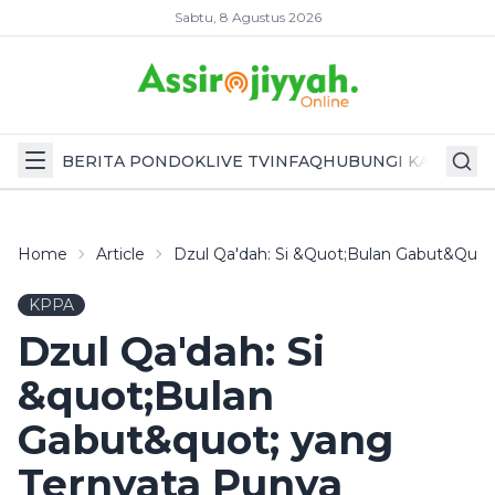
Sabtu, 8 Agustus 2026
BERITA PONDOK
LIVE TV
INFAQ
HUBUNGI KAMI
Home
Article
Dzul Qa'dah: Si &quot;Bulan Gabut&quo
KPPA
Dzul Qa'dah: Si
&quot;Bulan
Gabut&quot; yang
Ternyata Punya