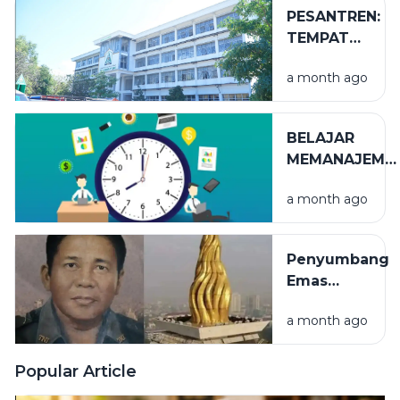
PESANTREN:
TEMPAT
NIKMAT
a month ago
YANG TAK
TERLIHAT
BELAJAR
MEMANAJEME
WAKTU
a month ago
Penyumbang
Emas
Terbesar
a month ago
Puncak
Monumen
Nasional
Popular Article