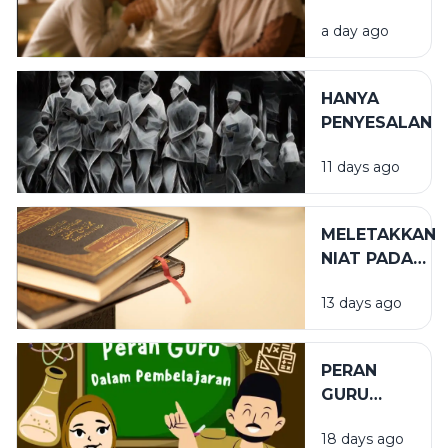
DALAM
a day ago
BIRRUL
WALIDAIN
HANYA
PENYESALAN
11 days ago
MELETAKKAN
NIAT PADA
TEMPAT
13 days ago
YANG TEPAT
PERAN
GURU
DALAM
18 days ago
PENDIDIKAN