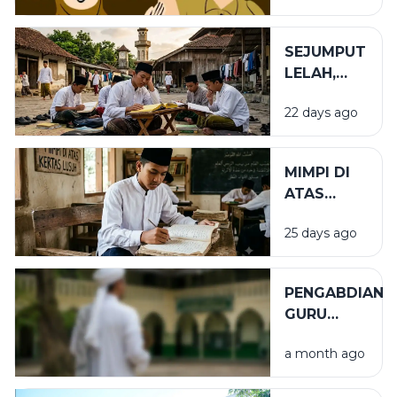
SEJUMPUT
LELAH,
SEGUNUNG
22 days ago
BARAKAH
MIMPI DI
ATAS
KERTAS
25 days ago
LUSUH
PENGABDIAN
GURU
TUGAS
a month ago