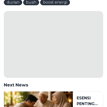
durian
buah
boost energi
Next News
ESENSI
PENTING