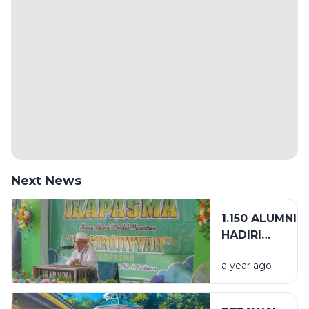
Next News
1.150 ALUMNI
HADIRI
SILATURAHMI
a year ago
AKBAR
IKAPASMA,
SINYAL POSITI