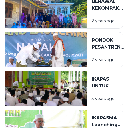
BERAWAL
PEMBANGUNA
KEKOMPAKAN
PONDOK
DAN
2 years ago
BERBUAH
KESUKSESAN
PONDOK
PESANTREN
ASSIROJIYYAH
2 years ago
RESMI
MELUNCURKA
PRODUK AIR
IKAPAS
MINERAL
UNTUK
PONDOK
3 years ago
IKAPASMA :
Launching