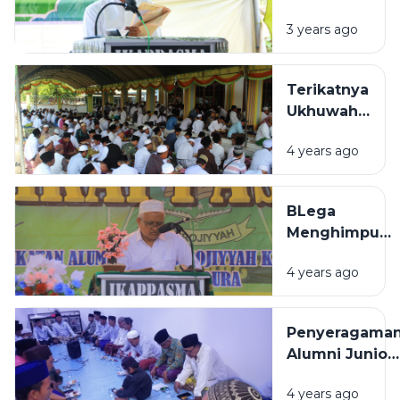
Pembebasan
3 years ago
Tanah
Terikatnya
Ukhuwah
Alumni
4 years ago
Assirojiyyah
BLega
Menghimpuni
IKAPPASMA
4 years ago
Bertajuk
Hikmah 1
Penyeragama
Alumni Junior
Pontianak
4 years ago
dengan