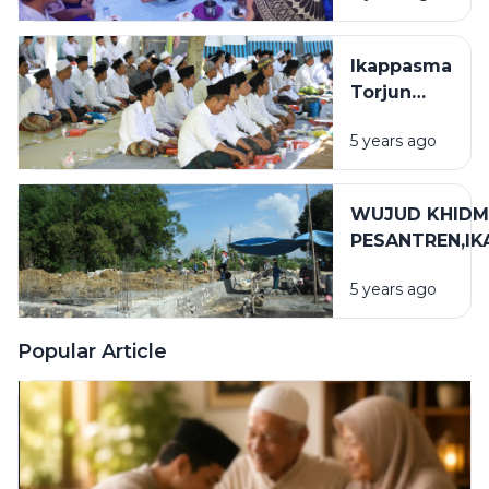
Piyama
Ikappasma
Torjun
sukseskan
5 years ago
acara
pertemuan
Alumni
WUJUD KHIDM
PESANTREN,I
SUMBANG RU
5 years ago
ADAT KHAS D
Popular Article