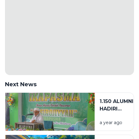
Next News
1.150 ALUMNI
HADIRI
SILATURAHMI
a year ago
AKBAR
IKAPASMA,
SINYAL POSITI