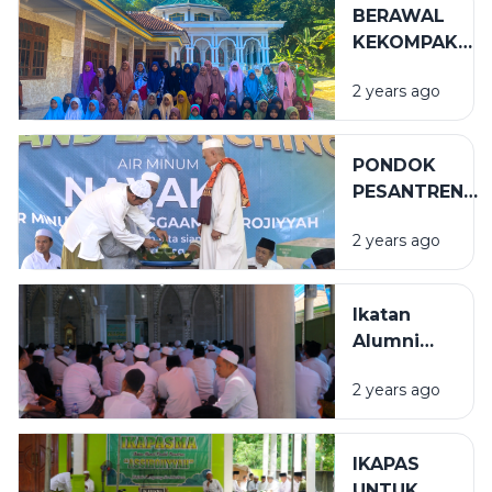
BERAWAL
PEMBANGUNA
KEKOMPAKAN
PONDOK
DAN
2 years ago
BERBUAH
KESUKSESAN
PONDOK
PESANTREN
ASSIROJIYYAH
2 years ago
RESMI
MELUNCURKA
PRODUK AIR
Ikatan
MINERAL
Alumni
Pondok
2 years ago
Pesantren
Assirojiyyah
IKAPAS
UNTUK