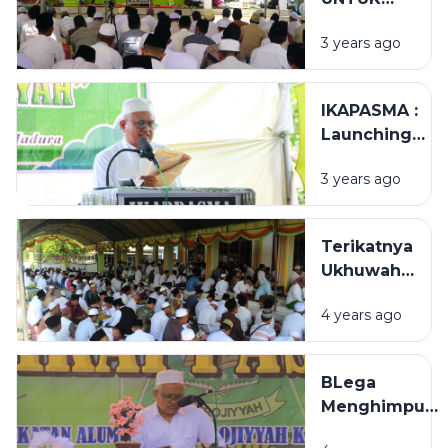
PONDOK
3 years ago
IKAPASMA :
Launching
Pembebasan
3 years ago
Tanah
Terikatnya
Ukhuwah
Alumni
4 years ago
Assirojiyyah
BLega
Menghimpuni
IKAPPASMA