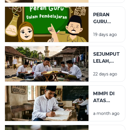
PERAN
GURU
DALAM
19 days ago
PENDIDIKAN
SEJUMPUT
LELAH,
SEGUNUNG
22 days ago
BARAKAH
MIMPI DI
ATAS
KERTAS
a month ago
LUSUH