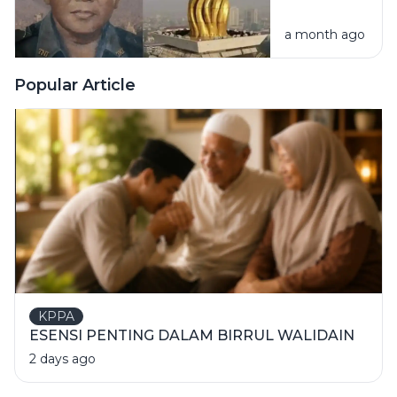
Terbesar
a month ago
Puncak
Monumen
Nasional
Popular Article
KPPA
ESENSI PENTING DALAM BIRRUL WALIDAIN
2 days ago