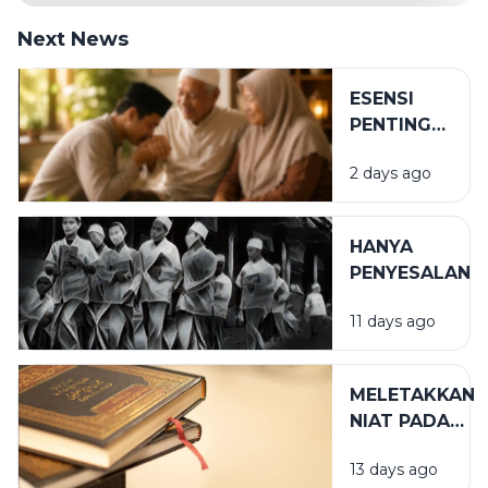
Next News
ESENSI
PENTING
DALAM
2 days ago
BIRRUL
WALIDAIN
HANYA
PENYESALAN
11 days ago
MELETAKKAN
NIAT PADA
TEMPAT
13 days ago
YANG TEPAT