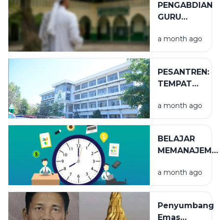
PENGABDIAN
GURU
TUGAS
a month ago
PESANTREN:
TEMPAT
NIKMAT
a month ago
YANG TAK
TERLIHAT
BELAJAR
MEMANAJEME
WAKTU
a month ago
Penyumbang
Emas