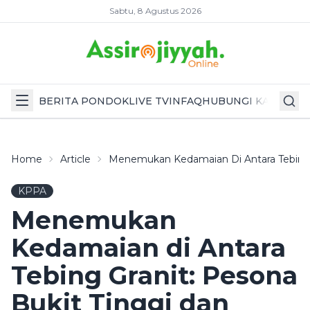
Sabtu, 8 Agustus 2026
BERITA PONDOK
LIVE TV
INFAQ
HUBUNGI KAMI
Home
Article
Menemukan Kedamaian Di Antara Tebing G
KPPA
Menemukan
Kedamaian di Antara
Tebing Granit: Pesona
Bukit Tinggi dan