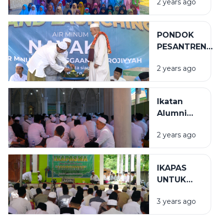
2 years ago
BERBUAH
KESUKSESAN
PONDOK
PESANTREN
ASSIROJIYYAH
2 years ago
RESMI
MELUNCURKA
PRODUK AIR
Ikatan
MINERAL
Alumni
Pondok
2 years ago
Pesantren
Assirojiyyah
IKAPAS
UNTUK
PONDOK
3 years ago