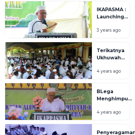
IKAPASMA :
Launching
Pembebasan
3 years ago
Tanah
Terikatnya
Ukhuwah
Alumni
4 years ago
Assirojiyyah
BLega
Menghimpuni
IKAPPASMA
4 years ago
Bertajuk
Hikmah 1
Penyeragama