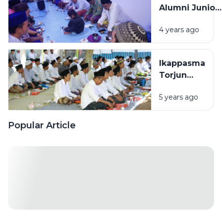
Alumni Junior
Pontianak
4 years ago
dengan
Piyama
Ikappasma
Torjun
sukseskan
5 years ago
acara
pertemuan
Alumni
Popular Article