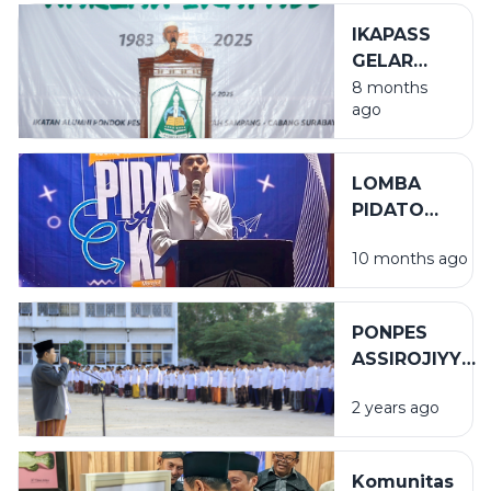
IKAPASS
GELAR
HARLAH
8 months
ago
KE-42 DI
ALUN-
ALUN
LOMBA
SURABAYA
PIDATO
ANTARKELAS
10 months ago
MEMASUKI
SISTEM
GUGUR
PONPES
ASSIROJIYYAH
SUKSES
2 years ago
GELAR APEL
HSN 2024 M
Komunitas