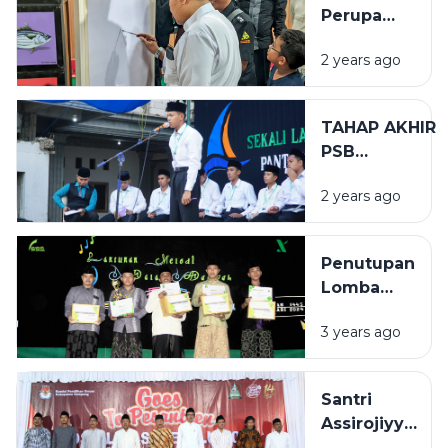
Perupa
Sampang
2 years ago
Gelar
Pameran
Seni Rupa
TAHAP AKHIR
di Ponpes
PSB
Assirojiyyah
(PEMILIHAN
2 years ago
SANTRI
BERPRESTASI)
Penutupan
Lomba
Biro
3 years ago
Dakwah
(BIDAK)
Tahun
Santri
1444
Assirojiyyah
&#8211;
Ikut Serta