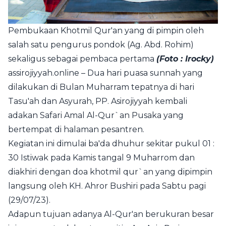
Pembukaan Khotmil Qur'an yang di pimpin oleh
salah satu pengurus pondok (Ag. Abd. Rohim)
sekaligus sebagai pembaca pertama
(Foto : Irocky)
assirojiyyah.online
– Dua hari puasa sunnah yang
dilakukan di Bulan Muharram tepatnya di hari
Tasu'ah dan Asyurah, PP. Asirojiyyah kembali
adakan Safari Amal
Al-Qur`an
Pusaka yang
bertempat di halaman pesantren.
Kegiatan ini dimulai ba'da dhuhur sekitar pukul 01 :
30 Istiwak pada Kamis tangal 9 Muharrom dan
diakhiri dengan doa khotmil qur`an yang dipimpin
langsung oleh KH. Ahror Bushiri pada Sabtu pagi
(29/07/23).
Adapun tujuan adanya Al-Qur'an berukuran besar