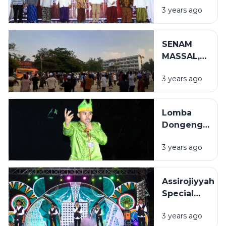
1445 H
3 years ago
Sosialisasi
Pemilu KPU
Sampang
SENAM
MASSAL,
CARA
3 years ago
ASSIROJIYYAH
TERAPKAN
POLA HIDUP
Lomba
SEHAT
Dongeng
dan Debat
3 years ago
Bahasa
Arab, Cara
Biro
Assirojiyyah
Dakwah
Special
Tingkatkan
Event (ASE)
Skill
3 years ago
Kedua
Berbahasa