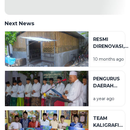
Next News
RESMI
DIRENOVASI,
WARKOP
10 months ago
ASSIROJIYYAH
SIAP DENGAN
FASILITAS
PENGURUS
BARU
DAERAH
RESMI
a year ago
DILANTIK,
INI
HARAPAN
TEAM
PENGASUH
KALIGRAFI