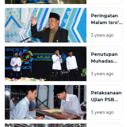
Ajaran 1444
-1445
Peringatan
Malam Isro'
Mikroj Nabi
3 years ago
Muhammmad
SAW PP.
Assirojiyyah
Penutupan
Muhadasah
dan
3 years ago
Munaqosah
Tahun
2023
Pelaksanaan
&#8211;
Ujian PSB
2024 M
(Pemilihan
3 years ago
Santri
Berprestasi)
Tahun 2024