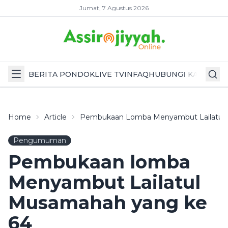
Jumat, 7 Agustus 2026
BERITA PONDOK
LIVE TV
INFAQ
HUBUNGI KAMI
Home
Article
Pembukaan Lomba Menyambut Lailatul
Pengumuman
Pembukaan lomba
Menyambut Lailatul
Musamahah yang ke
64