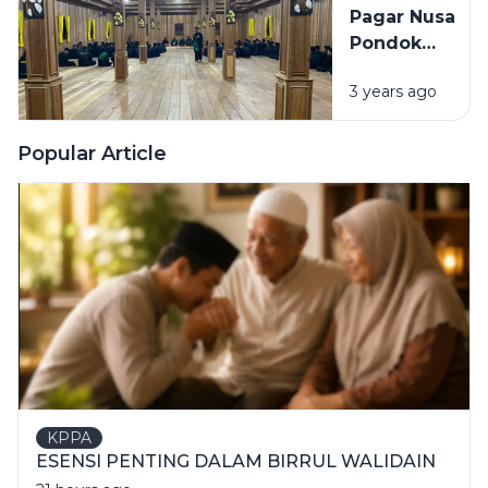
Pagar Nusa
Pondok
Pesantren
3 years ago
Assirojiyyah
Ikuti Ujian
Kenaikan
Popular Article
Tingkat
(UKT) untuk
Pertama
Kalinya
KPPA
ESENSI PENTING DALAM BIRRUL WALIDAIN