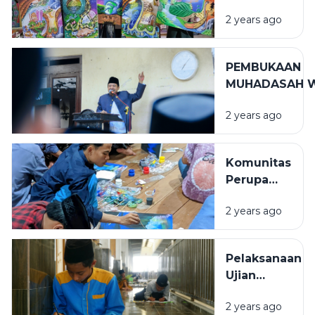
PONDOK
2 years ago
LUNCURKAN
PROGRAM
BARU
PEMBUKAAN
MUHADASAH 
MUNAQOSAHT
2 years ago
AJARAN 2024-
M
Komunitas
Perupa
Sampang
2 years ago
(KPS)
adakan
Workshop
Pelaksanaan
melukis di
Ujian
Pondok
Semester
Pesantren
2 years ago
GenapTahun
Asssirojiyyah