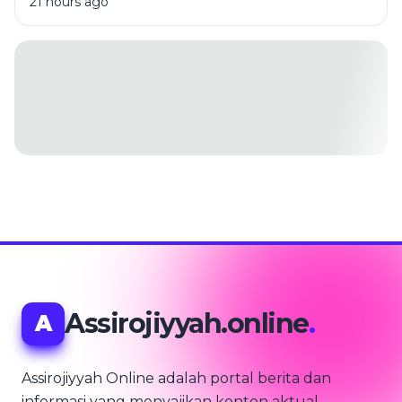
21 hours ago
Assirojiyyah.online
.
A
Assirojiyyah Online adalah portal berita dan
informasi yang menyajikan konten aktual