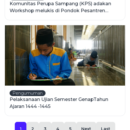
Komunitas Perupa Sampang (KPS) adakan
Workshop melukis di Pondok Pesantren
Asssirojiyyah
Pengumuman
Pelaksanaan Ujian Semester GenapTahun
Ajaran 1444 -1445
1
2
3
4
5
Next
Last