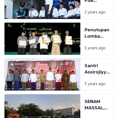
PSB
Assirojiyyah
(PEMILIHAN
2 years ago
SANTRI
BERPRESTASI)
Penutupan
Lomba
Biro
3 years ago
Dakwah
(BIDAK)
Tahun
Santri
1444
Assirojiyyah
&#8211;
Ikut Serta
1445 H
3 years ago
Sosialisasi
Pemilu KPU
Sampang
SENAM
MASSAL,
CARA