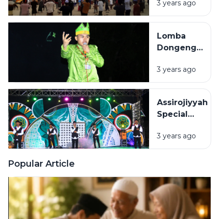
3 years ago
ASSIROJIYYAH
TERAPKAN
POLA HIDUP
Lomba
SEHAT
Dongeng
dan Debat
3 years ago
Bahasa
Arab, Cara
Biro
Assirojiyyah
Dakwah
Special
Tingkatkan
Event (ASE)
Skill
3 years ago
Kedua
Berbahasa
Tampil
Arab
Memukau
Popular Article