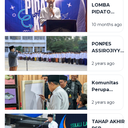
ALUN
LOMBA
SURABAYA
PIDATO
ANTARKELAS
10 months ago
MEMASUKI
SISTEM
GUGUR
PONPES
ASSIROJIYYAH
SUKSES
2 years ago
GELAR APEL
HSN 2024 M
Komunitas
Perupa
Sampang
2 years ago
Gelar
Pameran
Seni Rupa
TAHAP AKHIR
di Ponpes