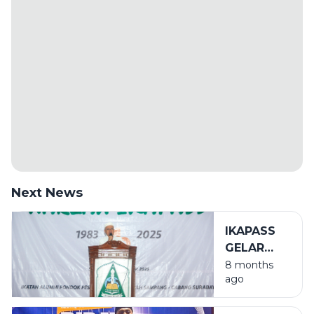
Next News
IKAPASS
GELAR
HARLAH
8 months
ago
KE-42 DI
ALUN-