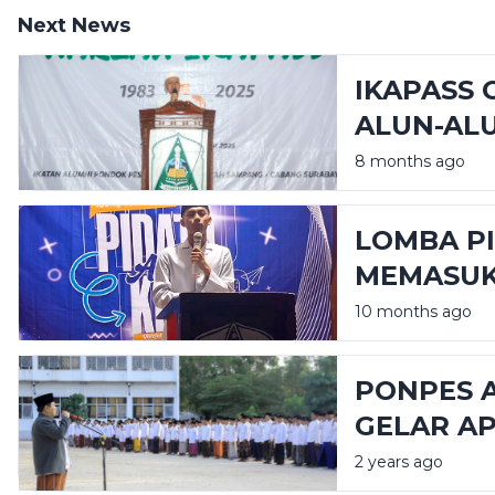
Next News
IKAPASS 
ALUN-AL
8 months ago
LOMBA P
MEMASUK
10 months ago
PONPES A
GELAR AP
2 years ago