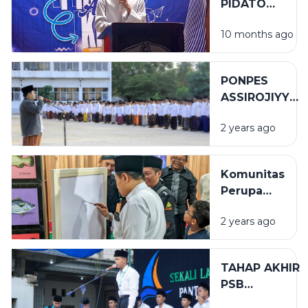
PIDATO
ANTARKELAS
10 months ago
MEMASUKI
SISTEM
GUGUR
PONPES
ASSIROJIYYAH
SUKSES
2 years ago
GELAR APEL
HSN 2024 M
Komunitas
Perupa
Sampang
2 years ago
Gelar
Pameran
Seni Rupa
TAHAP AKHIR
di Ponpes
PSB
Assirojiyyah
(PEMILIHAN