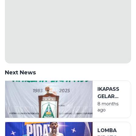
Next News
IKAPASS
GELAR
HARLAH
8 months
ago
KE-42 DI
ALUN-
ALUN
LOMBA
SURABAYA