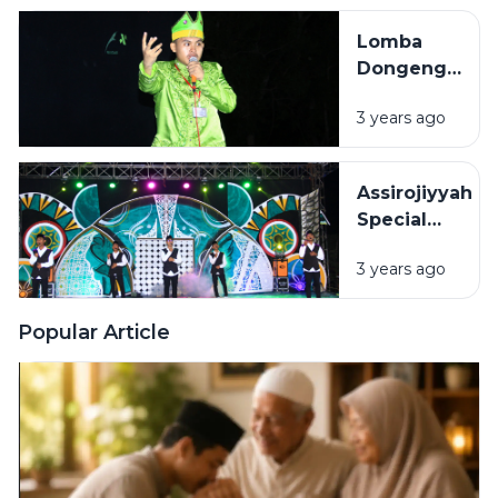
POLA HIDUP
Lomba
SEHAT
Dongeng
dan Debat
3 years ago
Bahasa
Arab, Cara
Biro
Assirojiyyah
Dakwah
Special
Tingkatkan
Event (ASE)
Skill
3 years ago
Kedua
Berbahasa
Tampil
Arab
Memukau
Popular Article