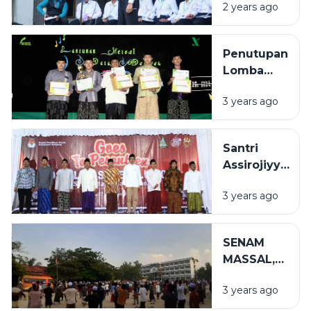
2 years ago
SANTRI
BERPRESTASI)
Penutupan
Lomba
Biro
3 years ago
Dakwah
(BIDAK)
Tahun
Santri
1444
Assirojiyyah
&#8211;
Ikut Serta
1445 H
3 years ago
Sosialisasi
Pemilu KPU
Sampang
SENAM
MASSAL,
CARA
3 years ago
ASSIROJIYYAH
TERAPKAN