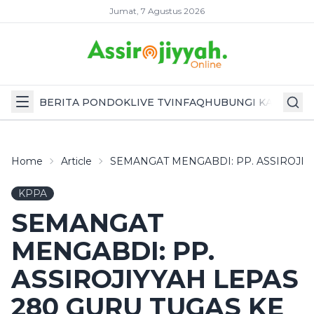
Jumat, 7 Agustus 2026
BERITA PONDOK
LIVE TV
INFAQ
HUBUNGI KAMI
Home
Article
SEMANGAT MENGABDI: PP. ASSIROJIY
KPPA
SEMANGAT
MENGABDI: PP.
ASSIROJIYYAH LEPAS
280 GURU TUGAS KE