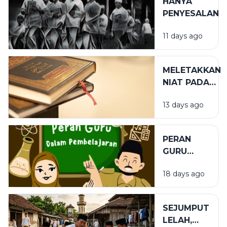
HANYA
PENYESALAN
11 days ago
MELETAKKAN
NIAT PADA
TEMPAT
13 days ago
YANG TEPAT
PERAN
GURU
DALAM
18 days ago
PENDIDIKAN
SEJUMPUT
LELAH,