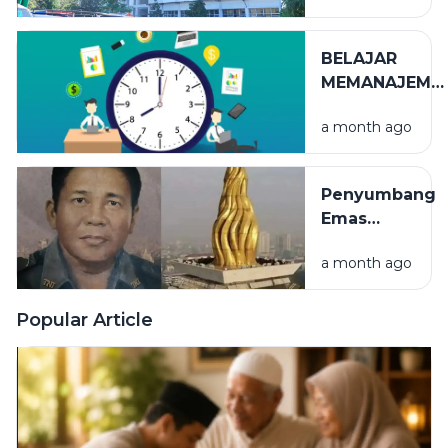
TERLIHAT
BELAJAR
MEMANAJEME
WAKTU
a month ago
Penyumbang
Emas
Terbesar
a month ago
Puncak
Monumen
Nasional
Popular Article