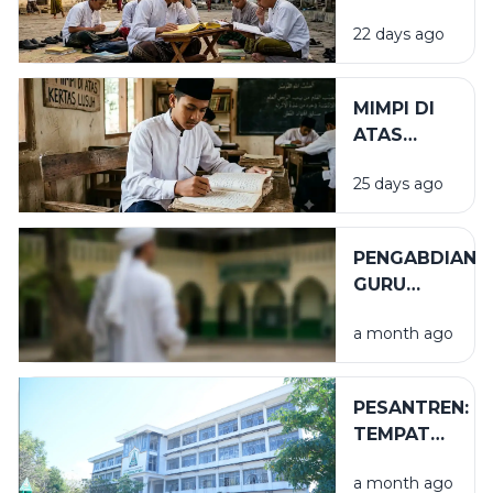
SEGUNUNG
22 days ago
BARAKAH
MIMPI DI
ATAS
KERTAS
25 days ago
LUSUH
PENGABDIAN
GURU
TUGAS
a month ago
PESANTREN:
TEMPAT
NIKMAT
a month ago
YANG TAK