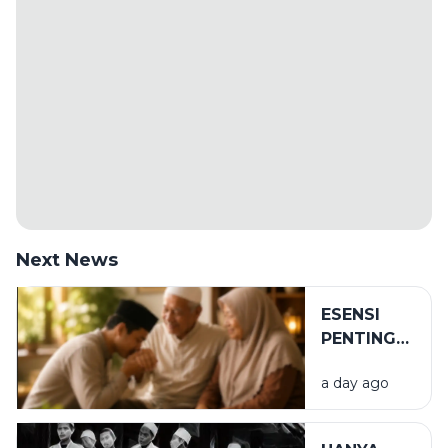
Next News
ESENSI
PENTING
DALAM
a day ago
BIRRUL
WALIDAIN