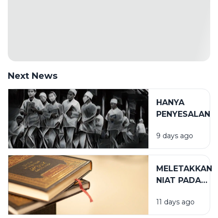
Next News
HANYA
PENYESALAN
9 days ago
MELETAKKAN
NIAT PADA
TEMPAT
11 days ago
YANG TEPAT