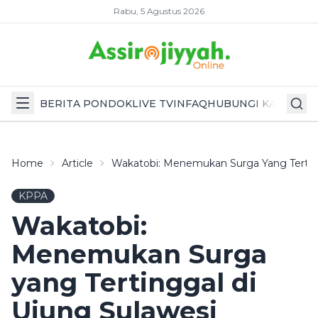
Rabu, 5 Agustus 2026
BERITA PONDOK
LIVE TV
INFAQ
HUBUNGI KAMI
Home
Article
Wakatobi: Menemukan Surga Yang Terting
KPPA
Wakatobi:
Menemukan Surga
yang Tertinggal di
Ujung Sulawesi