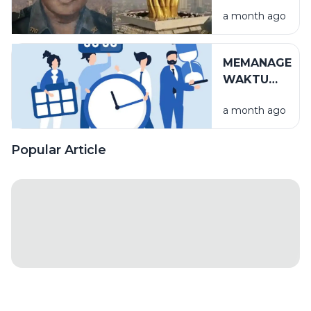
Terbesar
a month ago
Puncak
Monumen
Nasional
MEMANAGE
WAKTU
SEBELUM
a month ago
BERLALU
Popular Article