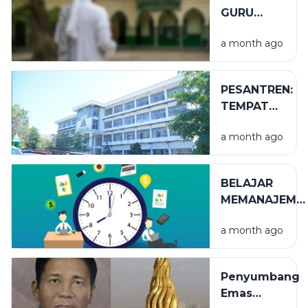
GURU
TUGAS
a month ago
PESANTREN:
TEMPAT
NIKMAT
a month ago
YANG TAK
TERLIHAT
BELAJAR
MEMANAJEME
WAKTU
a month ago
Penyumbang
Emas