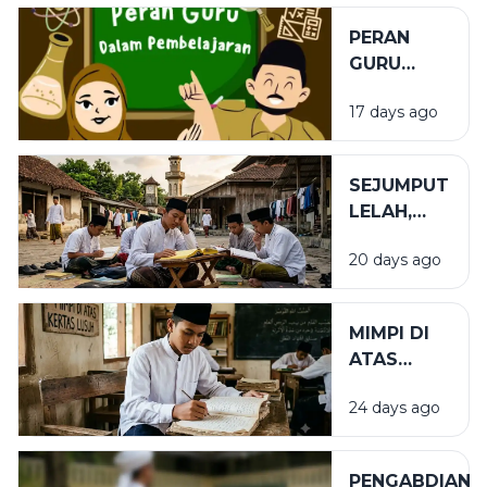
PERAN
GURU
DALAM
17 days ago
PENDIDIKAN
SEJUMPUT
LELAH,
SEGUNUNG
20 days ago
BARAKAH
MIMPI DI
ATAS
KERTAS
24 days ago
LUSUH
PENGABDIAN