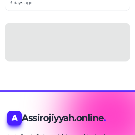
3 days ago
Assirojiyyah.online
.
A