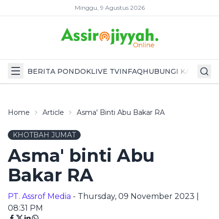
Minggu, 9 Agustus 2026
BERITA PONDOK
LIVE TV
INFAQ
HUBUNGI KAMI
Home
Article
Asma' Binti Abu Bakar RA
KHOTBAH JUMAT
Asma' binti Abu
Bakar RA
PT. Assrof Media
- Thursday, 09 November 2023 |
08:31 PM