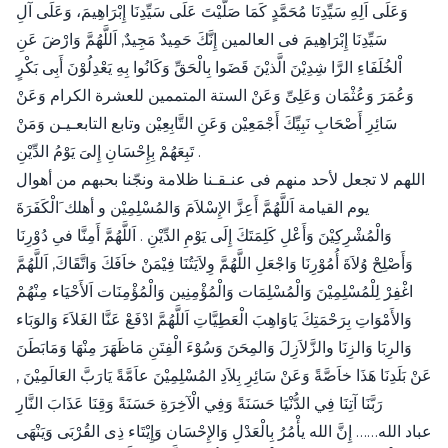
وَعَلَى اَلِهِ سَيِّدِنَا مُحَمَّدٍ كَمَا صَلَّيْتَ عَلَى سَيِّدِنَا إِبْرَاهِيمَ، وَعَلَى آلِ
سَيِّدِنَا إِبْرَاهِيمَ فى العالمين إِنَّكَ حَمِيدٌ مَجِيدٌ, اَللَّهُمَّ وَارْضَ عَنِ
اْلخُلَفَاءِ الرَّا شِدِيْنَ الَّذيْنَ قَضَوا بِالْحَقِّ وَكَانُوا بِهِ يَعْدِلُوْنَ أَبِى بَكْرٍ
وَعُمَرَ وَعُثْمَان وَعَلِىِّ وَعَنْ الستة المتممين للعشرة الكرام وَعَنْ
سَائِرِ أَصْحَابِ نَبِيِّكَ أَجْمَعِيْن وَعَنِ التَّابِعِيْن وتابع التابعـيـن وَمَنْ
تَبِعَهُمْ بِإِحْسَانِ إِلىَ يَوْمُ الدِّيْنِ .
اللهم لا تجعل لأحد منهم فى عنـقـنا ظلامة ونجّنا بحبهم من أهوال
يوم القيامة اَللَّهُمَّ أَعِزَّ الإِسْلاَمَ وَالمُسْلِمِيْن و أهلك َالْكَفَرَةَ
وَالْمُشْرِكِيْنَ وَأَعْلِ كَلِمَتَكَ إِلَى يَوْمِ الدِّيْنِ . اَللَّهُمَّ أَمِنَّا فىِ دُوْرِنَا
وَأَصْلِحْ وُلاَةَ أُمُوْرِنَا وَاجْعَلِ اللَّهُمَّ وِلاَيَتُنَا فِيْمَنْ خاَفَكَ وَاتَّقَاكَ, اَللَّهُمَّ
اغْفِرْ لِلْمُسْلِمِيْنَ وَالْمُسْلِمَات وَالْمُؤْمِنِين وَالْمُؤْمِنَات اَلأَحْيَاء مِنْهُمْ
وَالأَمْوَاتِ بِرَحْمَتِكَ يَاوَاهِبَ الْعَطِيَّاتِ اَللَّهُمَّ ادْفَعْ عَنَّا الغَلاَءَ وَالوَبَاء
وَالرِبَا وَالزِنَا والزَّلاَزِلَ وَالمِحَنَ وَسُوْءَ الْفِتَنِ مَاظَهَرَ مِنْهَا وَمَابَطَنَ
عَنْ بَلَدِنَا هَذَا خاَصَّةً وَعَنْ سَائِرِ بِلاَدِ المُسْلِمِيْنَ عاَمَّةً يَارَبَّ العَالَمِيْنَ ,
رَبَّنَا آتِنَا فِي الدُّنْيَا حَسَنَةً وَفِي الْآخِرَةِ حَسَنَةً وَقِنَا عَذَابَ النَّارِ
عباد الله…… إِنَّ الله يأْمُرُ بِالْعَدْلِ وَالإِحْسَان وَإِيْتَاء ذِى القُرْبَى وَيَنْهَى