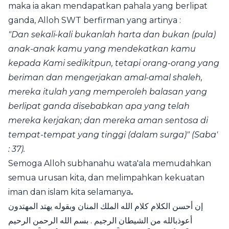
maka ia akan mendapatkan pahala yang berlipat
ganda, Alloh SWT berfirman yang artinya :
"Dan sekali-kali bukanlah harta dan bukan (pula)
anak-anak kamu yang mendekatkan kamu
kepada Kami sedikitpun, tetapi orang-orang yang
beriman dan mengerjakan amal-amal shaleh,
mereka itulah yang memperoleh balasan yang
berlipat ganda disebabkan apa yang telah
mereka kerjakan; dan mereka aman sentosa di
tempat-tempat yang tinggi (dalam surga)" (Saba'
: 37).
Semoga Alloh subhanahu wata'ala memudahkan
semua urusan kita, dan melimpahkan kekuatan
iman dan islam kita selamanya
.
إن أحسن الكلام كلام الله الملك المنان وبقوله يهتد المهتدون
أعوذبالله من الشيطان الرجيم . بسم الله الرحمن الرحيم