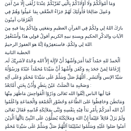
وَمَا أَمْوَالُكُمْ وَلَا أَوْلَادُكُمْ بِالَّتِي تُقَرِّبُكُمْ عِنْدَنَا زُلْفَى إِلَّا مَنْ آمَنَ
وَعَمِلَ صَالِحًا فَأُولَئِكَ لَهُمْ جَزَاءُ الضِّعْفِ بِمَا عَمِلُوا وَهُمْ فِي
الْغُرُفَاتِ آمِنُونَ
بارَكَ اللهُ لِي ولكُمْ فِي القرآنِ العظيمِ ونفعَنِي وإياكُمْ بِمَا فيهِ مِنَ
الآياتِ والذكْرِ الحكيمِ وبِسنةِ نبيهِ الكريمِ أقولُ قولِي هذَا وأَسْتَغْفِرُ
اللهَ لِي ولكُمْ، فاستغفِرُوهُ إنَّهُ هوَ الغفورُ الرحيمُ.
الخطبة الثانية
اَلْحَمدُ للهِ حَمْداً كَمَا أَمَرَ,وَاَشْهَدُ أَنْ لاَإِلَهَ إِلاَّ الله وَحْدَهُ لاَشَرِيْكَ لَه,
إِرْغَامًا لِمَنْ جَحَدَ بِهِ وَكَفَرَ, وَأَشْهَدُ أَنَّ سَيِّدَنَا مُحَمَّداً عَبْدُهُ وَرَسُوْلُهُ
سَيِّدُ الإنس وَاْلبَشَرِ , اَللَّهُمَّ صَلِّ وَسَلِّمْ عَلَى سَيِّدَنَا مُحَمَّدٍ وَعَلَى اَلِهِ
وَصَحْبِهِ مَا اتَّصَلَتْ عَيْنٌ بِنَظَرٍ وَأُذُنٌ بِخَبَرٍ, أَمَّابَعْدُ :
فَيَا أيها الناس اِتَّقُوا الله تَعَالىَ وَذَرُوْا الْفَوَاحِشَ مَاظَهَرَ مِنْهَا
وَمَابَطَنَ وَحَافِظُوا عَلىَ الطَّاعَةِ وَحُضُوْرِ الْجُمْعَةِ وَالْجَمَاعَةِ وَاعْلَمُوا
أَنَّ الله أَمَرَكُمْ بِأَمْرِ بَدَأَ فِيْهِ بِنَفْسِهِ وَثَنَّى بِمَلاَئِكَةِ قُدْسِهِ فَقَالَ تَعَالىَ
وَلَمْ يَزَلْ قَائِلاً عَلِيْمَاً إِنَّ اللهَ وَمَلاَئِكَتُهُ يُصَلُّوْنَ عَلَى النَّبِىِّ يَاأيُّهَاَ الَّذِيْنَ
اَمَنُوا صَلوا عَلَيْهِ وَسَلِّمُوا تَسْلِيْمًا اَللَّهُمَّ صَلِّ وَسَلِّمْ عَلَى سَيِّدِنَا مُحَمَّدٍ