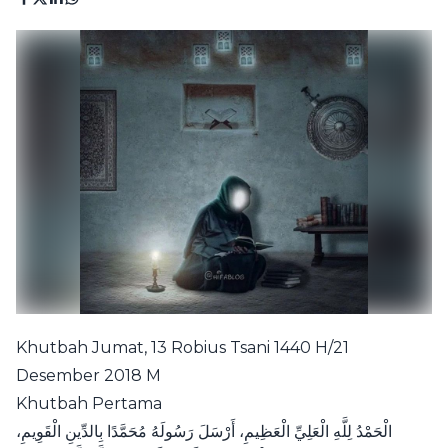
Khutbah Jumat, 13 Robius Tsani 1440 H/21
Desember 2018 M
Khutbah Pertama
الْحَمْدُ لِلَّهِ الْعَلِيِّ الْعَظِيمِ، أَرْسَلَ رَسُولَهُ مُحَمَّدًا بِالدِّينِ الْقَوِيمِ،