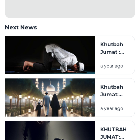
Next News
Khutbah
Jumat :
Husnul
a year ago
Khatimah
Khutbah
Jumat:
Keluarga
a year ago
Adalah
Tiang
Masyarakat
KHUTBAH
JUMAT: