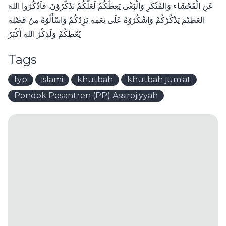
عَنِ الْفَحْشَاء وَالمُنْكَرِ وَالْبَغْى يَعِظُكُمْ لَعَلَّكُمْ تَذَكَّرُوْنَ, فاَذْكُرُوا اللهَ
العَظِيْمَ يَذْكُرْكُمْ وَاشْكُرُوْهُ عَلَى نِعَمِهِ يَزِدْكُمْ وَاسْأَلُوْهُ مِنْ فَضْلِهِ
يُعْطِكُمْ وَلَذِكْرُ اللهِ أَكْبَرُ
Tags
fyp
islami
khutbah
khutbah jum'at
Pondok Pesantren (PP) Assirojiyyah