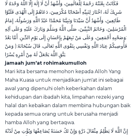
فَكَانَتْ بِعْثَتُهُ رَحْمَةً لِلْعَالَمِينَ، وَأَشْهَدُ أَنْ لَا إِلَهَ إِلَّا اللَّهُ وَحْدَهُ لَا
شَرِيكَ لَهُ، اخْتَارَ لِنَبِيِّهِ أَصْحَابًا مُكْرَمِينَ، دَعَاهُمْ إِلَى الْهُدَى فَلَبَّوْا
طَائِعِينَ، وَأَشْهَدُ أَنَّ سَيِّدَنَا وَنَبِيَّنَا مُحَمَّدًا عَبْدُ اللَّهِ وَرَسُولُهُ، إِمَامُ
الْمُرْسَلِينَ، وَخَاتَمُ النَّبِيِّينَ، صَلَّى اللَّهُ وَسَلَّمَ وَبَارَكَ عَلَيْهِ وَعَلَى آلِهِ
وَصَحْبِهِ أَجْمَعِينَ، وَعَلَى مَنْ تَبِعَهُمْ بِإِحْسَانٍ إِلَى يَوْمِ الدِّينِ. أَمَّا بَعْدُ:
فَأُوصِيكُمْ عِبَادَ اللَّهِ وَنَفْسِي بِتَقْوَى اللَّهِ تَعَالَى، قَالَ سُبْحَانَهُ:( وَمَنْ
يَتَّقِ اللَّهَ يَجْعَلْ لَهُ مِنْ أَمْرِهِ يُسْرًا.
jamaah jum'at rohimakumulloh
Mari kita bersama memohon kepada Alloh Yang
Maha Kuasa untuk menjadikan jum'at ini sebagai
awal yang dipenuhi oleh keberkahan dalam
kehidupan dan ibadah kita, limpahan rezeki yang
halal dan kebaikan dalam membina hubungan baik
kepada semua orang untuk berusaha menjadi
hamba Alloh yang bertaqwa.
إِنَّ اللَّهَ لَا يَظْلِمُ مِثْقَالَ ذَرَّةٍ وَإِنْ تَكُ حَسَنَةً يُضَاعِفْهَا وَيُؤْتِ مِنْ لَدُنْهُ