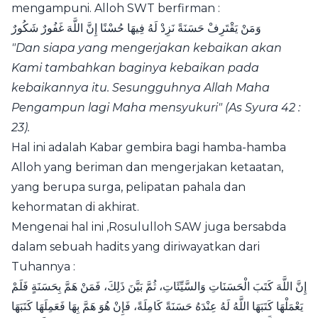
mengampuni. Alloh SWT berfirman :
وَمَنْ يَقْتَرِفْ حَسَنَةً نَزِدْ لَهُ فِيهَا حُسْنًا إِنَّ اللَّهَ غَفُورٌ شَكُورٌ
"Dan siapa yang mengerjakan kebaikan akan
Kami tambahkan baginya kebaikan pada
kebaikannya itu. Sesungguhnya Allah Maha
Pengampun lagi Maha mensyukuri" (As Syura 42 :
23).
Hal ini adalah Kabar gembira bagi hamba-hamba
Alloh yang beriman dan mengerjakan ketaatan,
yang berupa surga, pelipatan pahala dan
kehormatan di akhirat.
Mengenai hal ini ,Rosululloh SAW juga bersabda
dalam sebuah hadits yang diriwayatkan dari
Tuhannya :
إِنَّ اللَّهَ كَتَبَ الْحَسَنَاتِ وَالسَّيِّئَاتِ، ثُمَّ بَيَّنَ ذَلِكَ، فَمَنْ هَمَّ بِحَسَنَةٍ فَلَمْ
يَعْمَلْهَا كَتَبَهَا اللَّهُ لَهُ عِنْدَهُ حَسَنَةً كَامِلَةً، فَإِنْ هُوَ هَمَّ بِهَا فَعَمِلَهَا كَتَبَهَا