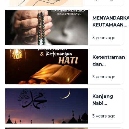
PERILAKU
MENYANDARK
KEUTAMAAN
KEPADA
3 years ago
PEMILIKNYA
Ketentraman
dan
Kebahagiaan
3 years ago
Hati
Kanjeng
Nabi
Muhammad
3 years ago
SAW Suri
Tauladan