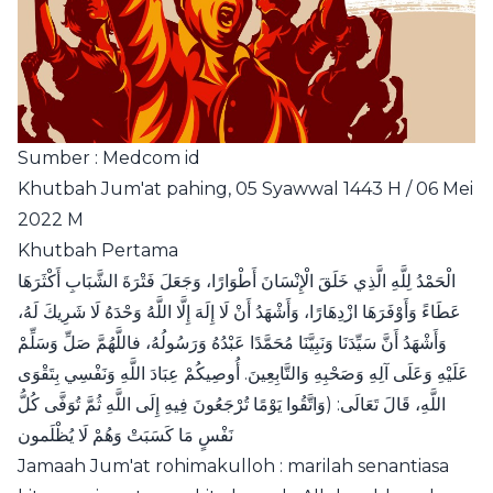
Sumber : Medcom id
Khutbah Jum'at pahing, 05 Syawwal 1443 H / 06 Mei
2022 M
Khutbah Pertama
الْحَمْدُ لِلَّهِ الَّذِي خَلَقَ الْإِنْسَانَ أَطْوَارًا، وَجَعَلَ فَتْرَةَ الشَّبَابِ أَكْثَرَهَا
عَطَاءً وَأَوْفَرَهَا ازْدِهَارًا، وَأَشْهَدُ أَنْ لَا إِلَهَ إِلَّا اللَّهُ وَحْدَهُ لَا شَرِيكَ لَهُ،
وَأَشْهَدُ أَنَّ سَيِّدَنَا وَنَبِيَّنَا مُحَمَّدًا عَبْدُهُ وَرَسُولُهُ، فاللَّهُمَّ صَلِّ وَسَلِّمْ
عَلَيْهِ وَعَلَى آلِهِ وَصَحْبِهِ وَالتَّابِعِينَ. أُوصِيكُمْ عِبَادَ اللَّهِ وَنَفْسِي بِتَقْوَى
اللَّهِ، قَالَ تَعَالَى: (وَاتَّقُوا يَوْمًا تُرْجَعُونَ فِيهِ إِلَى اللَّهِ ثُمَّ تُوَفَّى كُلُّ
نَفْسٍ مَا كَسَبَتْ وَهُمْ لَا يُظْلَمون
Jamaah Jum'at rohimakulloh : marilah senantiasa