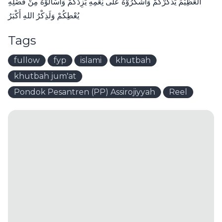
العَظِيْمَ يَذْكُرْكُمْ وَاشْكُرُوْهُ عَلَى نِعَمِهِ يَزِدْكُمْ وَاسْأَلُوْهُ مِنْ فَضْلِهِ
يُعْطِكُمْ وَلَذِكْرُ اللهِ أَكْبَرُ
Tags
fullow
fyp
islami
khutbah
khutbah jum'at
Pondok Pesantren (PP) Assirojiyyah
Reel