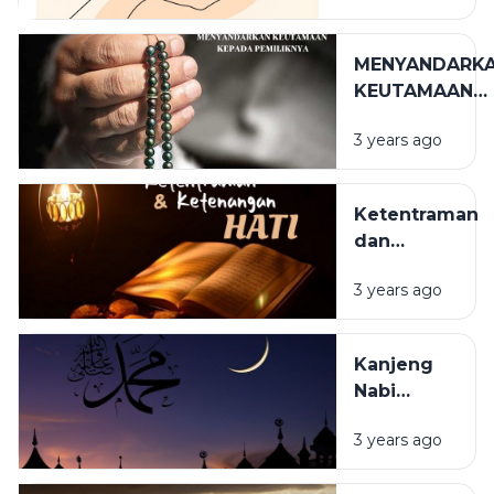
PERILAKU
MENYANDARK
KEUTAMAAN
KEPADA
3 years ago
PEMILIKNYA
Ketentraman
dan
Kebahagiaan
3 years ago
Hati
Kanjeng
Nabi
Muhammad
3 years ago
SAW Suri
Tauladan