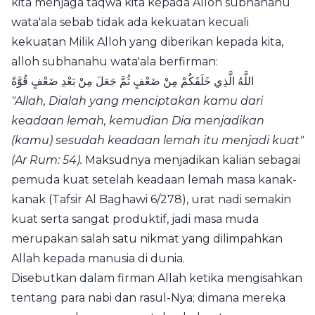
kita menjaga taqwa kita kepada Alloh subhanahu
wata'ala sebab tidak ada kekuatan kecuali
kekuatan Milik Alloh yang diberikan kepada kita,
alloh subhanahu wata'ala berfirman:
اللَّهُ الَّذِي خَلَقَكُمْ مِنْ ضَعْفٍ ثُمَّ جَعَلَ مِنْ بَعْدِ ضَعْفٍ ‌قُوَّةً
"Allah, Dialah yang menciptakan kamu dari
keadaan lemah, kemudian Dia menjadikan
(kamu) sesudah keadaan lemah itu menjadi kuat"
(Ar Rum: 54).
Maksudnya menjadikan kalian sebagai
pemuda kuat setelah keadaan lemah masa kanak-
kanak (Tafsir Al Baghawi 6/278), urat nadi semakin
kuat serta sangat produktif, jadi masa muda
merupakan salah satu nikmat yang dilimpahkan
Allah kepada manusia di dunia.
Disebutkan dalam firman
Allah
ketika mengisahkan
tentang para nabi dan rasul-Nya; dimana mereka