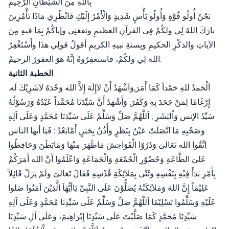
بِاللَّهِ مِنَ الشَّيْطَانِ الرَّجِيمِ
نَحْنُ ‌أُولُو ‌قُوَّةٍ وَأُولُو بَأْسٍ شَدِيدٍ وَالْأَمْرُ إِلَيْكِ فَانْظُرِي مَاذَا تَأْمُرِينَ
بارَكَ اللهُ لِي ولكُمْ فِي القرآنِ العظيمِ ونفعَنِي وإياكُمْ بِمَا فيهِ مِنَ
الآياتِ والذكْرِ الحكيمِ وبِسنةِ نبيهِ الكريمِ أقولُ قولِي هذَا وأَسْتَغْفِرُ
اللهَ لِي ولكُمْ، فاستغفِرُوهُ إنَّهُ هوَ الغفورُ الرحيمُ.
الخطبة الثانية
اَلْحَمدُ للهِ حَمْداً كَمَا أَمَرَ,وَاَشْهَدُ أَنْ لاَإِلَهَ إِلاَّ الله وَحْدَهُ لاَشَرِيْكَ لَه,
إِرْغَامًا لِمَنْ جَحَدَ بِهِ وَكَفَرَ, وَأَشْهَدُ أَنَّ سَيِّدَنَا مُحَمَّداً عَبْدُهُ وَرَسُوْلُهُ
سَيِّدُ الإنس وَاْلبَشَرِ , اَللَّهُمَّ صَلِّ وَسَلِّمْ عَلَى سَيِّدَنَا مُحَمَّدٍ وَعَلَى اَلِهِ
وَصَحْبِهِ مَا اتَّصَلَتْ عَيْنٌ بِنَظَرٍ وَأُذُنٌ بِخَبَرٍ, أَمَّابَعْدُ : فَيَا أيها الناس
اِتَّقُوا الله تَعَالىَ وَذَرُوْا الْفَوَاحِشَ مَاظَهَرَ مِنْهَا وَمَابَطَنَ وَحَافِظُوا
عَلىَ الطَّاعَةِ وَحُضُوْرِ الْجُمْعَةِ وَالْجَمَاعَةِ وَاعْلَمُوا أَنَّ الله أَمَرَكُمْ
بِأَمْرِ بَدَأَ فِيْهِ بِنَفْسِهِ وَثَنَّى بِمَلاَئِكَةِ قُدْسِهِ فَقَالَ تَعَالىَ وَلَمْ يَزَلْ قَائِلاً
عَلِيْمَاً إِنَّ اللهَ وَمَلاَئِكَتُهُ يُصَلُّوْنَ عَلَى النَّبِىِّ يَاأيُّهَاَ الَّذِيْنَ اَمَنُوا صَلوا
عَلَيْهِ وَسَلِّمُوا تَسْلِيْمًا اَللَّهُمَّ صَلِّ وَسَلِّمْ عَلَى سَيِّدِنَا مُحَمَّدٍ وَعَلَى اَلِهِ
سَيِّدِنَا مُحَمَّدٍ كَمَا صَلَّيْتَ عَلَى سَيِّدِنَا إِبْرَاهِيمَ، وَعَلَى آلِ سَيِّدِنَا