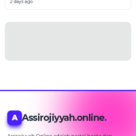
2 days ago
Assirojiyyah.online
.
A