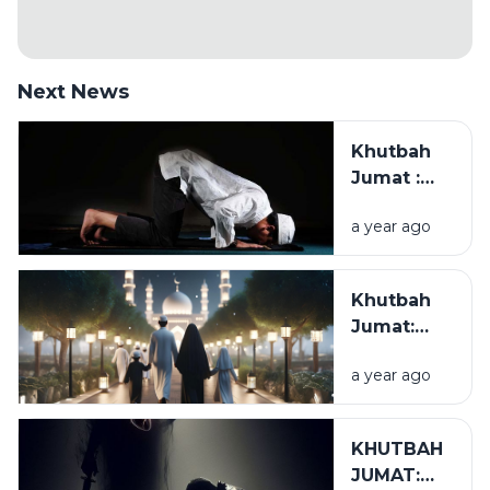
Next News
Khutbah
Jumat :
Husnul
a year ago
Khatimah
Khutbah
Jumat:
Keluarga
a year ago
Adalah
Tiang
Masyarakat
KHUTBAH
JUMAT: