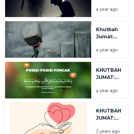
MAKSIAT
a year ago
MENUTUP
PINTU
HATI
Khutbah
Jumat:
Kuat
a year ago
Dalam
Menerima
Tantangan
KHUTBAH
Hidup
JUMAT:
POSISI-
a year ago
POSISI
PUNCAK
KHUTBAH
JUMAT:
JAGA HATI
2 years ago
JAGA