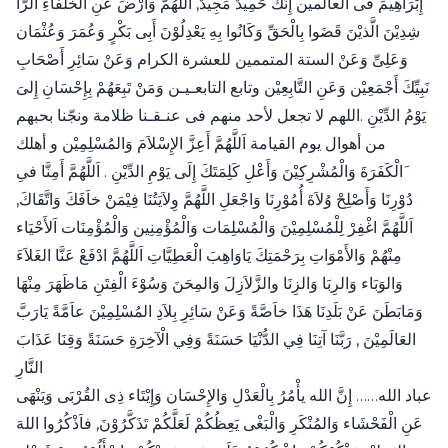
إِبْرَاهِيمَ فى العالمين إِنَّكَ حَمِيدٌ مَجِيدٌ, اَللَّهُمَّ وَارْضَ عَنِ اْلخُلَفَاءِ الرَّا
شِدِيْنَ الَّذيْنَ قَضَوا بِالْحَقِّ وَكَانُوا بِهِ يَعْدِلُوْنَ أَبِى بَكْرٍ وَعُمَرَ وَعُثْمَان
وَعَلِىِّ وَعَنْ الستة المتممين للعشرة الكرام وَعَنْ سَائِرِ أَصْحَابِ
نَبِيِّكَ أَجْمَعِيْن وَعَنِ التَّابِعِيْن وتابع التابعـيـن وَمَنْ تَبِعَهُمْ بِإِحْسَانِ إِلىَ
يَوْمُ الدِّيْنِ .اللهم لا تجعل لأحد منهم فى عنـقـنا ظلامة ونجّنا بحبهم
من أهوال يوم القيامة اَللَّهُمَّ أَعِزَّ الإِسْلاَمَ وَالمُسْلِمِيْن و أهلك
َالْكَفَرَةَ وَالْمُشْرِكِيْنَ وَأَعْلِ كَلِمَتَكَ إِلَى يَوْمِ الدِّيْنِ . اَللَّهُمَّ أَمِنَّا فىِ
دُوْرِنَا وَأَصْلِحْ وُلاَةَ أُمُوْرِنَا وَاجْعَلِ اللَّهُمَّ وِلاَيَتُنَا فِيْمَنْ خاَفَكَ وَاتَّقَاكَ,
اَللَّهُمَّ اغْفِرْ لِلْمُسْلِمِيْنَ وَالْمُسْلِمَات وَالْمُؤْمِنِين وَالْمُؤْمِنَات اَلأَحْيَاء
مِنْهُمْ وَالأَمْوَاتِ بِرَحْمَتِكَ يَاوَاهِبَ الْعَطِيَّاتِ اَللَّهُمَّ ادْفَعْ عَنَّا الغَلاَءَ
وَالوَبَاء وَالرِبَا وَالزِنَا والزَّلاَزِلَ وَالمِحَنَ وَسُوْءَ الْفِتَنِ مَاظَهَرَ مِنْهَا
وَمَابَطَنَ عَنْ بَلَدِنَا هَذَا خاَصَّةً وَعَنْ سَائِرِ بِلاَدِ المُسْلِمِيْنَ عاَمَّةً يَارَبَّ
العَالَمِيْنَ , رَبَّنَا آتِنَا فِي الدُّنْيَا حَسَنَةً وَفِي الْآخِرَةِ حَسَنَةً وَقِنَا عَذَابَ
النَّارِ
عباد الله…… إِنَّ الله يأْمُرُ بِالْعَدْلِ وَالإِحْسَان وَإِيْتَاء ذِى القُرْبَى وَيَنْهَى
عَنِ الْفَحْشَاء وَالمُنْكَرِ وَالْبَغْى يَعِظُكُمْ لَعَلَّكُمْ تَذَكَّرُوْنَ, فاَذْكُرُوا اللهَ