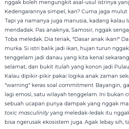
nggak boleh mengungkit asal-usul istrinya yan
Kedengarannya simpel, kan? Cuma jaga mulut 
Tapi ya namanya juga manusia, kadang kalau lag
mendadak. Pas anaknya, Samosir, nggak sengaj
Toba meledak. Dia teriak, "Dasar anak ikan!" D
murka. Si istri balik jadi ikan, hujan turun ngga
tenggelam jadi danau yang kita kenal sekarang.
selamat, dan bukit itulah yang konon jadi Pula
Kalau dipikir-pikir pakai logika anak zaman sek
"warning" keras soal
commitment
. Bayangin, g
lagi emosi, satu wilayah tenggelam. Ini bukan 
sebuah ucapan punya dampak yang nggak main-m
toxic masculinity
yang meledak-ledak itu ngga
bisa ngerusak ekosistem juga. Agak lebay sih, t