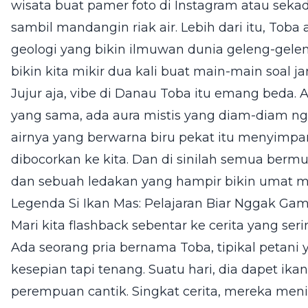
wisata buat pamer foto di Instagram atau sek
sambil mandangin riak air. Lebih dari itu, Tob
geologi yang bikin ilmuwan dunia geleng-gele
bikin kita mikir dua kali buat main-main soal jan
Jujur aja, vibe di Danau Toba itu emang beda. A
yang sama, ada aura mistis yang diam-diam ngi
airnya yang berwarna biru pekat itu menyimpa
dibocorkan ke kita. Dan di sinilah semua bermul
dan sebuah ledakan yang hampir bikin umat m
Legenda Si Ikan Mas: Pelajaran Biar Nggak G
Mari kita flashback sebentar ke cerita yang se
Ada seorang pria bernama Toba, tipikal petan
kesepian tapi tenang. Suatu hari, dia dapet ika
perempuan cantik. Singkat cerita, mereka meni