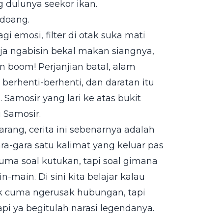
g dulunya seekor ikan.
doang.
i emosi, filter di otak suka mati
a ngabisin bekal makan siangnya,
an boom! Perjanjian batal, alam
k berhenti-berhenti, dan daratan itu
 Samosir yang lari ke atas bukit
u Samosir.
arang, cerita ini sebenarnya adalah
ara-gara satu kalimat yang keluar pas
cuma soal kutukan, tapi soal gimana
ain. Di sini kita belajar kalau
k cuma ngerusak hubungan, tapi
api ya begitulah narasi legendanya.