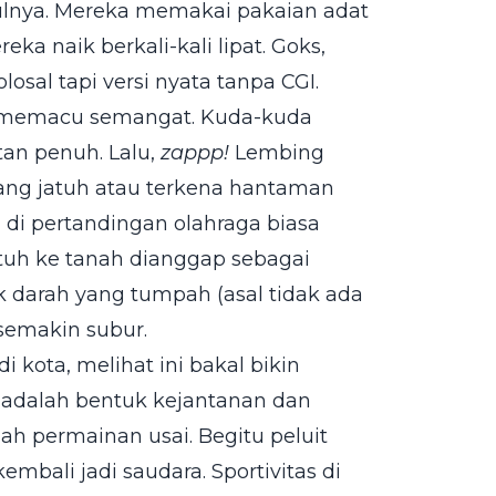
ulnya. Mereka memakai pakaian adat
ka naik berkali-kali lipat. Goks,
osal tapi versi nyata tanpa CGI.
ng memacu semangat. Kuda-kuda
an penuh. Lalu,
zappp!
Lembing
ang jatuh atau terkena hantaman
u di pertandingan olahraga biasa
jatuh ke tanah dianggap sebagai
 darah yang tumpah (asal tidak ada
semakin subur.
 kota, melihat ini bakal bikin
ni adalah bentuk kejantanan dan
h permainan usai. Begitu peluit
embali jadi saudara. Sportivitas di