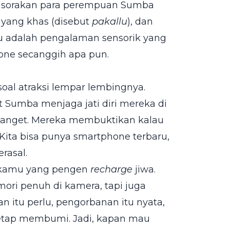
r sorakan para perempuan Sumba
yang khas (disebut
pakallu
), dan
u adalah pengalaman sensorik yang
hone secanggih apa pun.
oal atraksi lempar lembingnya.
Sumba menjaga jati diri mereka di
banget. Mereka membuktikan kalau
Kita bisa punya smartphone terbaru,
erasal.
t kamu yang pengen
recharge
jiwa.
ri penuh di kamera, tapi juga
n itu perlu, pengorbanan itu nyata,
 tetap membumi. Jadi, kapan mau