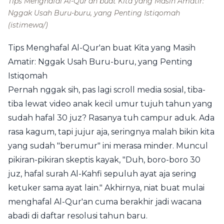
Tips Menghafal Al-Qur'an buat Kita yang Masih Amatir:
Nggak Usah Buru-buru, yang Penting Istiqomah
(istimewa/)
Tips Menghafal Al-Qur'an buat Kita yang Masih
Amatir: Nggak Usah Buru-buru, yang Penting
Istiqomah
Pernah nggak sih, pas lagi scroll media sosial, tiba-
tiba lewat video anak kecil umur tujuh tahun yang
sudah hafal 30 juz? Rasanya tuh campur aduk. Ada
rasa kagum, tapi jujur aja, seringnya malah bikin kita
yang sudah "berumur" ini merasa minder. Muncul
pikiran-pikiran skeptis kayak, "Duh, boro-boro 30
juz, hafal surah Al-Kahfi sepuluh ayat aja sering
ketuker sama ayat lain." Akhirnya, niat buat mulai
menghafal Al-Qur'an cuma berakhir jadi wacana
abadi di daftar resolusi tahun baru.