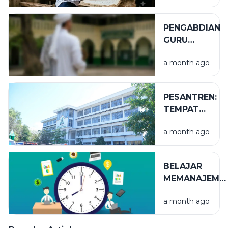
PENGABDIAN
GURU
TUGAS
a month ago
PESANTREN:
TEMPAT
NIKMAT
a month ago
YANG TAK
TERLIHAT
BELAJAR
MEMANAJEME
WAKTU
a month ago