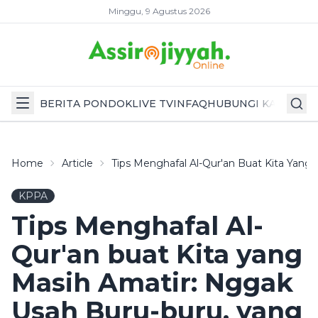
Minggu, 9 Agustus 2026
BERITA PONDOK
LIVE TV
INFAQ
HUBUNGI KAMI
Home
Article
Tips Menghafal Al-Qur'an Buat Kita Yang
KPPA
Tips Menghafal Al-
Qur'an buat Kita yang
Masih Amatir: Nggak
Usah Buru-buru, yang