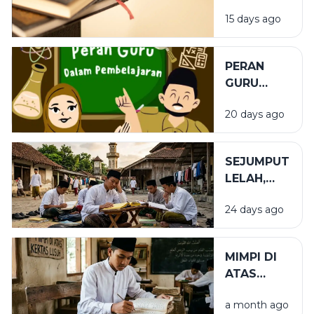
TEMPAT
15 days ago
YANG TEPAT
PERAN
GURU
DALAM
20 days ago
PENDIDIKAN
SEJUMPUT
LELAH,
SEGUNUNG
24 days ago
BARAKAH
MIMPI DI
ATAS
KERTAS
a month ago
LUSUH