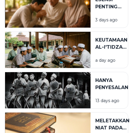
PENTING
DALAM
3 days ago
BIRRUL
WALIDAIN
KEUTAMAAN
AL-I'TIDZAR
DAN AL-
a day ago
AFWU
DALAM
KEHIDUPAN
HANYA
SPIRITUAL
PENYESALAN
13 days ago
MELETAKKAN
NIAT PADA