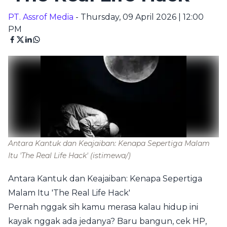
PT. Assrof Media
- Thursday, 09 April 2026 | 12:00
PM
Antara Kantuk dan Keajaiban: Kenapa Sepertiga Malam
Itu 'The Real Life Hack'
(istimewa/)
Antara Kantuk dan Keajaiban: Kenapa Sepertiga
Malam Itu 'The Real Life Hack'
Pernah nggak sih kamu merasa kalau hidup ini
kayak nggak ada jedanya? Baru bangun, cek HP,