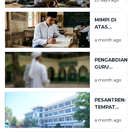
23 days ago
BARAKAH
MIMPI DI
ATAS
KERTAS
a month ago
LUSUH
PENGABDIAN
GURU
TUGAS
a month ago
PESANTREN:
TEMPAT
NIKMAT
a month ago
YANG TAK
TERLIHAT