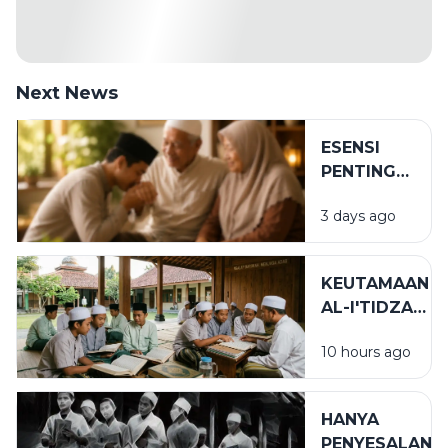
Next News
ESENSI
PENTING
DALAM
3 days ago
BIRRUL
WALIDAIN
KEUTAMAAN
AL-I'TIDZAR
DAN AL-
10 hours ago
AFWU
DALAM
KEHIDUPAN
HANYA
SPIRITUAL
PENYESALAN