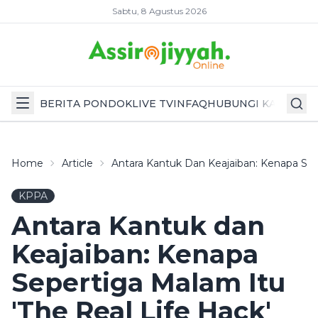
Sabtu, 8 Agustus 2026
BERITA PONDOK
LIVE TV
INFAQ
HUBUNGI KAMI
Home
Article
Antara Kantuk Dan Keajaiban: Kenapa Sepe
KPPA
Antara Kantuk dan
Keajaiban: Kenapa
Sepertiga Malam Itu
'The Real Life Hack'