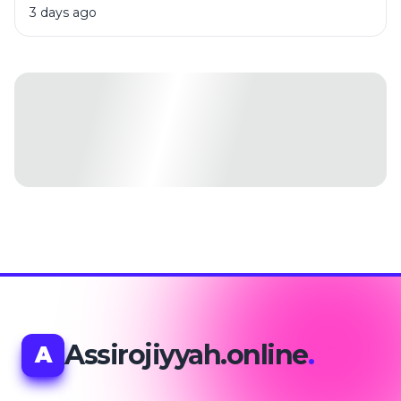
3 days ago
Assirojiyyah.online
.
A