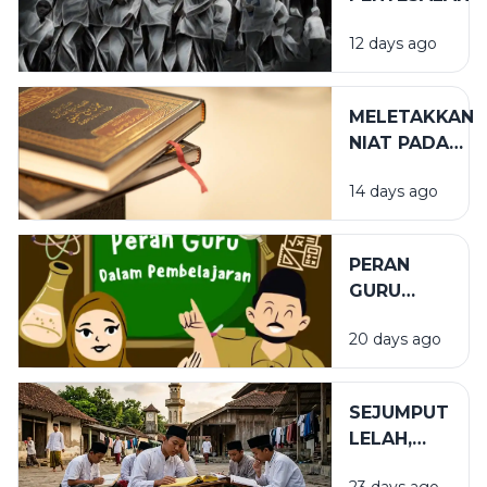
12 days ago
MELETAKKAN
NIAT PADA
TEMPAT
14 days ago
YANG TEPAT
PERAN
GURU
DALAM
20 days ago
PENDIDIKAN
SEJUMPUT
LELAH,
SEGUNUNG