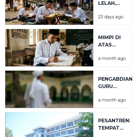
LELAH,
SEGUNUNG
23 days ago
BARAKAH
MIMPI DI
ATAS
KERTAS
a month ago
LUSUH
PENGABDIAN
GURU
TUGAS
a month ago
PESANTREN:
TEMPAT
NIKMAT