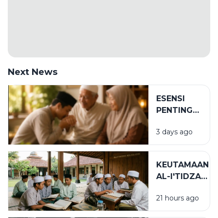
Next News
ESENSI
PENTING
DALAM
3 days ago
BIRRUL
WALIDAIN
KEUTAMAAN
AL-I'TIDZAR
DAN AL-
21 hours ago
AFWU
DALAM