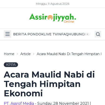
Minggu, 9 Agustus 2026
BERITA PONDOK
LIVE TV
INFAQ
HUBUNGI KAMI
Home
Article
Acara Maulid Nabi Di Tengah Himpitan E
KPPA
Acara Maulid Nabi di
Tengah Himpitan
Ekonomi
PT. Assrof Media
- Sunday, 28 November 2021 |