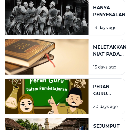
KEHIDUPAN
HANYA
SPIRITUAL
PENYESALAN
13 days ago
MELETAKKAN
NIAT PADA
TEMPAT
15 days ago
YANG TEPAT
PERAN
GURU
DALAM
20 days ago
PENDIDIKAN
SEJUMPUT