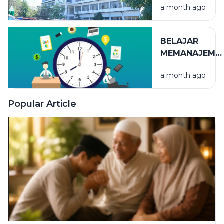
a month ago
YANG TAK
TERLIHAT
BELAJAR
MEMANAJEME
WAKTU
a month ago
Popular Article