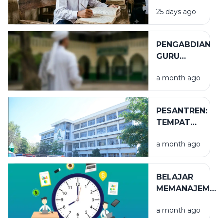
KERTAS
25 days ago
LUSUH
PENGABDIAN
GURU
TUGAS
a month ago
PESANTREN:
TEMPAT
NIKMAT
a month ago
YANG TAK
TERLIHAT
BELAJAR
MEMANAJEME
WAKTU
a month ago