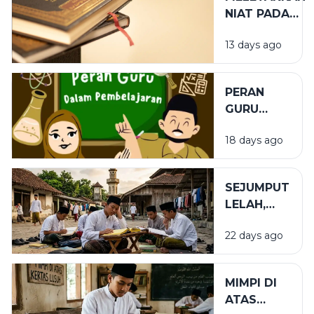
NIAT PADA
TEMPAT
13 days ago
YANG TEPAT
PERAN
GURU
DALAM
18 days ago
PENDIDIKAN
SEJUMPUT
LELAH,
SEGUNUNG
22 days ago
BARAKAH
MIMPI DI
ATAS