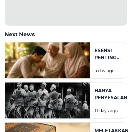
Next News
ESENSI
PENTING
DALAM
a day ago
BIRRUL
WALIDAIN
HANYA
PENYESALAN
11 days ago
MELETAKKAN