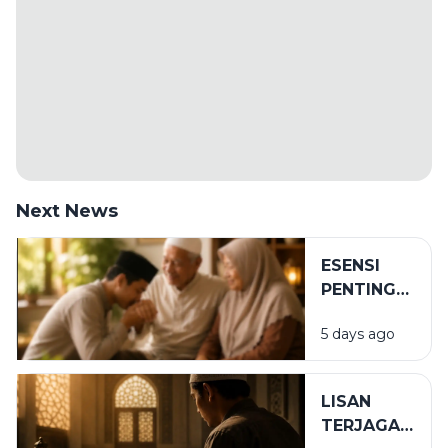
Next News
ESENSI
PENTING
DALAM
5 days ago
BIRRUL
WALIDAIN
LISAN
TERJAGA