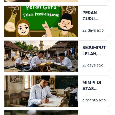
PERAN
GURU
DALAM
22 days ago
PENDIDIKAN
SEJUMPUT
LELAH,
SEGUNUNG
25 days ago
BARAKAH
MIMPI DI
ATAS
KERTAS
a month ago
LUSUH