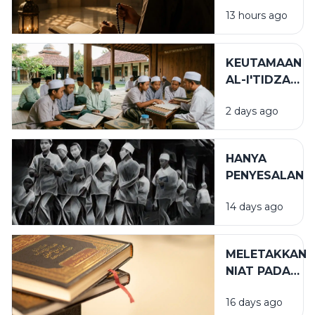
HATI
13 hours ago
BERTAKWA
KEUTAMAAN
AL-I'TIDZAR
DAN AL-
2 days ago
AFWU
DALAM
KEHIDUPAN
HANYA
SPIRITUAL
PENYESALAN
14 days ago
MELETAKKAN
NIAT PADA
TEMPAT
16 days ago
YANG TEPAT