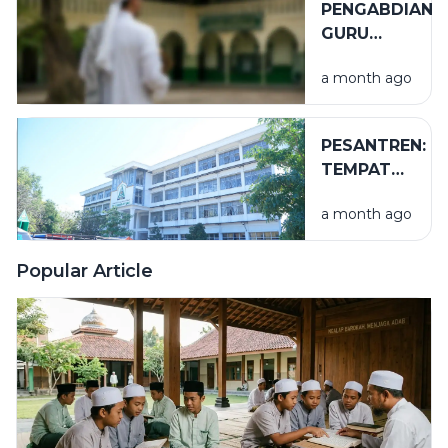
PENGABDIAN
GURU
TUGAS
a month ago
PESANTREN:
TEMPAT
NIKMAT
a month ago
YANG TAK
TERLIHAT
Popular Article