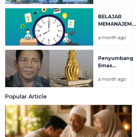
TERLIHAT
BELAJAR
MEMANAJEME
WAKTU
a month ago
Penyumbang
Emas
Terbesar
a month ago
Puncak
Monumen
Nasional
Popular Article