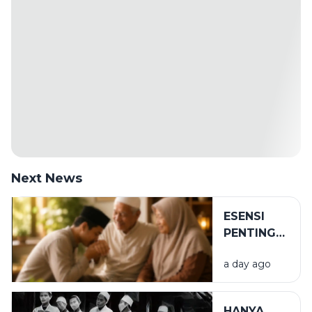
Next News
ESENSI
PENTING
DALAM
a day ago
BIRRUL
WALIDAIN
HANYA