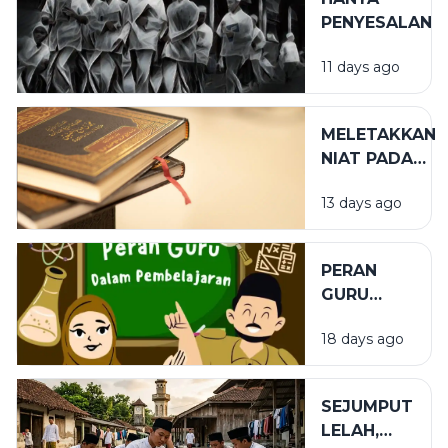
PENYESALAN
11 days ago
MELETAKKAN
NIAT PADA
TEMPAT
13 days ago
YANG TEPAT
PERAN
GURU
DALAM
18 days ago
PENDIDIKAN
SEJUMPUT
LELAH,