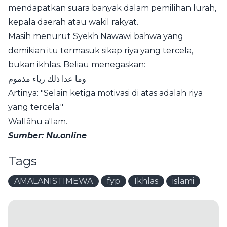
mendapatkan suara banyak dalam pemilihan lurah,
kepala daerah atau wakil rakyat.
Masih menurut Syekh Nawawi bahwa yang
demikian itu termasuk sikap riya yang tercela,
bukan ikhlas. Beliau menegaskan:
وما عدا ذلك رياء مذموم
Artinya: "Selain ketiga motivasi di atas adalah riya
yang tercela."
Wallâhu a'lam.
Sumber: Nu.online
Tags
AMALANISTIMEWA
fyp
Ikhlas
islami