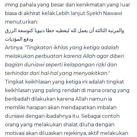
iming pahala yang besar dan kenikmatan yang luar
biasa di akhirat kelak.Lebih lanjut Syekh Nawawi
menuturkan:
والمرتبة الثالثة أن يعمل لله ليعطيه حظا دنيويا كتوسعة الرزق
ودفع المؤذيات
Artinya:
"Tingkatan ikhlas yang ketiga adalah
melakukan perbuatan karena Allah agar diberi
bagian duniawi seperti kelapangan rizki dan
terhindar dari hal-hal yang menyakitkan."
Tingkat keikhlasan yang ketiga ini adalah tingkat
keikhlasan yang paling rendah di mana orang yang
beribadah dilakukan karena Allah namun ia
memiliki harapan akan mendapatkan imbalan
duniawi dengan ibadahnya itu. Sebagai contoh
orang yang melakukan shalat dluha dengan
motivasi akan diluaskan rejekinya, aktif melakukan