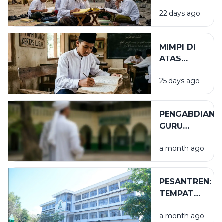
SEGUNUNG
22 days ago
BARAKAH
MIMPI DI
ATAS
KERTAS
25 days ago
LUSUH
PENGABDIAN
GURU
TUGAS
a month ago
PESANTREN:
TEMPAT
NIKMAT
a month ago
YANG TAK