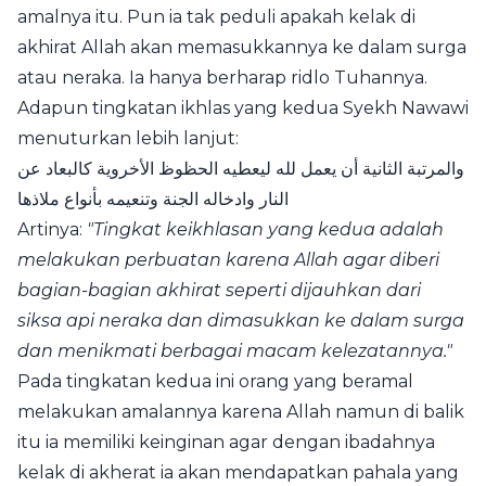
amalnya itu. Pun ia tak peduli apakah kelak di
akhirat Allah akan memasukkannya ke dalam surga
atau neraka. Ia hanya berharap ridlo Tuhannya.
Adapun tingkatan ikhlas yang kedua Syekh Nawawi
menuturkan lebih lanjut:
والمرتبة الثانية أن يعمل لله ليعطيه الحظوظ الأخروية كالبعاد عن
النار وادخاله الجنة وتنعيمه بأنواع ملاذها
Artinya:
"Tingkat keikhlasan yang kedua adalah
melakukan perbuatan karena Allah agar diberi
bagian-bagian akhirat seperti dijauhkan dari
siksa api neraka dan dimasukkan ke dalam surga
dan menikmati berbagai macam kelezatannya."
Pada tingkatan kedua ini orang yang beramal
melakukan amalannya karena Allah namun di balik
itu ia memiliki keinginan agar dengan ibadahnya
kelak di akherat ia akan mendapatkan pahala yang