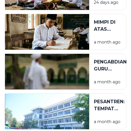
24 days ago
BARAKAH
MIMPI DI
ATAS
KERTAS
a month ago
LUSUH
PENGABDIAN
GURU
TUGAS
a month ago
PESANTREN:
TEMPAT
NIKMAT
a month ago
YANG TAK
TERLIHAT