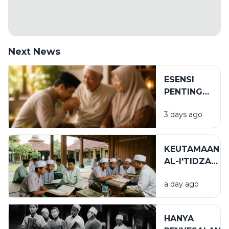
Next News
ESENSI
PENTING
DALAM
3 days ago
BIRRUL
WALIDAIN
KEUTAMAAN
AL-I'TIDZAR
DAN AL-
a day ago
AFWU
DALAM
KEHIDUPAN
HANYA
SPIRITUAL