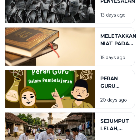
PENYESALAN
13 days ago
MELETAKKAN
NIAT PADA
TEMPAT
15 days ago
YANG TEPAT
PERAN
GURU
DALAM
20 days ago
PENDIDIKAN
SEJUMPUT
LELAH,
SEGUNUNG