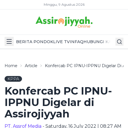
Minggu, 9 Agustus 2026
BERITA PONDOK
LIVE TV
INFAQ
HUBUNGI KAMI
Home
Article
Konfercab PC IPNU-IPPNU Digelar Di Ass
KPPA
Konfercab PC IPNU-
IPPNU Digelar di
Assirojiyyah
PT. Assrof Media
- Saturday, 16 July 2022 | 08:27 AM