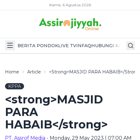
Kamis, 6 Agustus 2026
BERITA PONDOK
LIVE TV
INFAQ
HUBUNGI KAMI
Home
Article
<strong>MASJID PARA HABAIB</strong
KPPA
<strong>MASJID
PARA
HABAIB</strong>
PT. Assrof Media
- Monday, 29 May 2023 | 07:00 AM