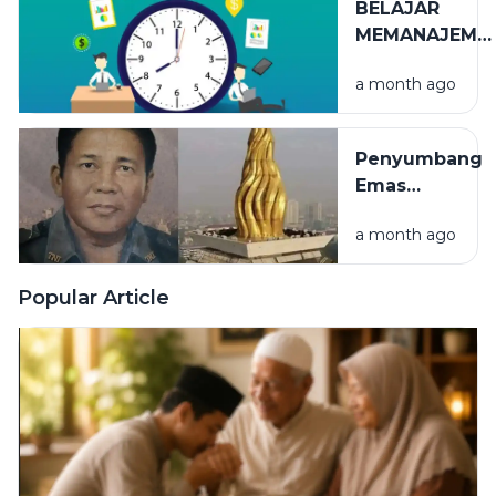
BELAJAR
MEMANAJEME
WAKTU
a month ago
Penyumbang
Emas
Terbesar
a month ago
Puncak
Monumen
Nasional
Popular Article