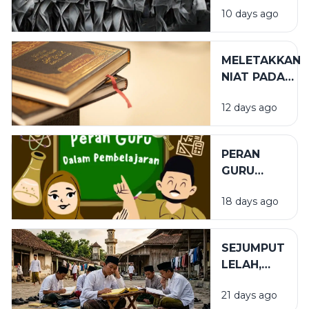
10 days ago
MELETAKKAN
NIAT PADA
TEMPAT
12 days ago
YANG TEPAT
PERAN
GURU
DALAM
18 days ago
PENDIDIKAN
SEJUMPUT
LELAH,
SEGUNUNG
21 days ago
BARAKAH