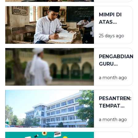
MIMPI DI
ATAS
KERTAS
25 days ago
LUSUH
PENGABDIAN
GURU
TUGAS
a month ago
PESANTREN:
TEMPAT
NIKMAT
a month ago
YANG TAK
TERLIHAT