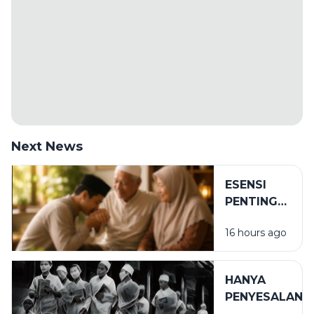
Next News
ESENSI
PENTING
DALAM
16 hours ago
BIRRUL
WALIDAIN
HANYA
PENYESALAN