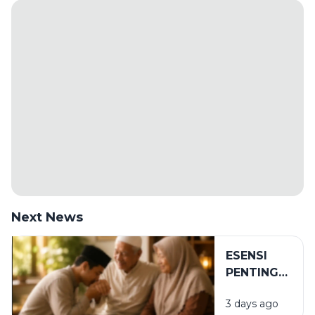
Next News
ESENSI
PENTING
DALAM
3 days ago
BIRRUL