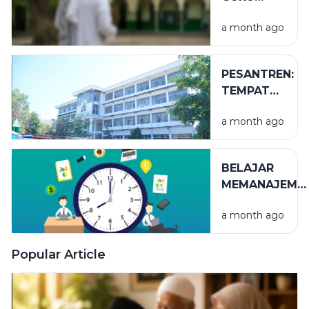
TUGAS
a month ago
PESANTREN:
TEMPAT
NIKMAT
a month ago
YANG TAK
TERLIHAT
BELAJAR
MEMANAJEME
WAKTU
a month ago
Popular Article