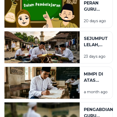
PERAN
GURU
DALAM
20 days ago
PENDIDIKAN
SEJUMPUT
LELAH,
SEGUNUNG
23 days ago
BARAKAH
MIMPI DI
ATAS
KERTAS
a month ago
LUSUH
PENGABDIAN
GURU