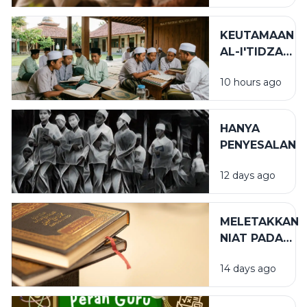
WALIDAIN
KEUTAMAAN
AL-I'TIDZAR
DAN AL-
10 hours ago
AFWU
DALAM
KEHIDUPAN
HANYA
SPIRITUAL
PENYESALAN
12 days ago
MELETAKKAN
NIAT PADA
TEMPAT
14 days ago
YANG TEPAT