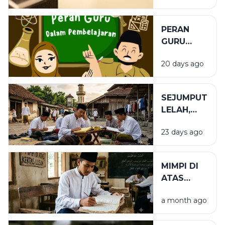
PERAN
GURU
DALAM
20 days ago
PENDIDIKAN
SEJUMPUT
LELAH,
SEGUNUNG
23 days ago
BARAKAH
MIMPI DI
ATAS
KERTAS
a month ago
LUSUH