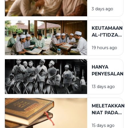
DALAM
3 days ago
BIRRUL
WALIDAIN
KEUTAMAAN
AL-I'TIDZAR
DAN AL-
19 hours ago
AFWU
DALAM
KEHIDUPAN
HANYA
SPIRITUAL
PENYESALAN
13 days ago
MELETAKKAN
NIAT PADA
TEMPAT
15 days ago
YANG TEPAT