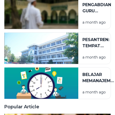
PENGABDIAN
GURU
TUGAS
a month ago
PESANTREN:
TEMPAT
NIKMAT
a month ago
YANG TAK
TERLIHAT
BELAJAR
MEMANAJEME
WAKTU
a month ago
Popular Article