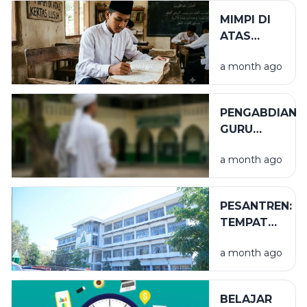
MIMPI DI
ATAS
KERTAS
a month ago
LUSUH
PENGABDIAN
GURU
TUGAS
a month ago
PESANTREN:
TEMPAT
NIKMAT
a month ago
YANG TAK
TERLIHAT
BELAJAR