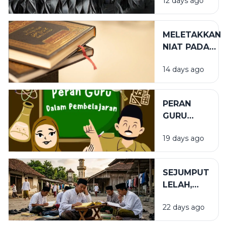
12 days ago
MELETAKKAN
NIAT PADA
TEMPAT
14 days ago
YANG TEPAT
PERAN
GURU
DALAM
19 days ago
PENDIDIKAN
SEJUMPUT
LELAH,
SEGUNUNG
22 days ago
BARAKAH