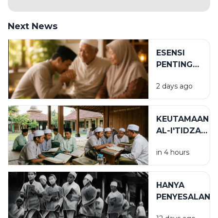
Next News
ESENSI
PENTING
DALAM
2 days ago
BIRRUL
WALIDAIN
KEUTAMAAN
AL-I'TIDZAR
DAN AL-
in 4 hours
AFWU
DALAM
KEHIDUPAN
HANYA
SPIRITUAL
PENYESALAN