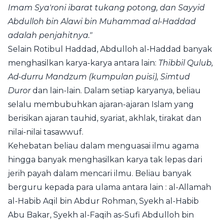
Imam Sya'roni ibarat tukang potong, dan Sayyid
Abdulloh bin Alawi bin Muhammad al-Haddad
adalah penjahitnya."
Selain Rotibul Haddad, Abdulloh al-Haddad banyak
menghasilkan karya-karya antara lain:
Thibbil Qulub,
Ad-durru Mandzum (kumpulan puisi), Simtud
Duror
dan lain-lain. Dalam setiap karyanya, beliau
selalu membubuhkan ajaran-ajaran Islam yang
berisikan ajaran tauhid, syariat, akhlak, tirakat dan
nilai-nilai tasawwuf.
Kehebatan beliau dalam menguasai ilmu agama
hingga banyak menghasilkan karya tak lepas dari
jerih payah dalam mencari ilmu. Beliau banyak
berguru kepada para ulama antara lain : al-Allamah
al-Habib Aqil bin Abdur Rohman, Syekh al-Habib
Abu Bakar, Syekh al-Faqih as-Sufi Abdulloh bin