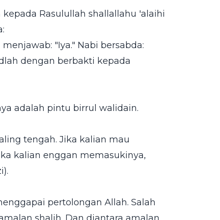
kepada Rasulullah shallallahu 'alaihi
:
 menjawab: "Iya." Nabi bersabda:
adlah dengan berbakti kepada
a adalah pintu birrul walidain.
aling tengah. Jika kalian mau
Jika kalian enggan memasukinya,
).
enggapai pertolongan Allah. Salah
amalan shalih. Dan diantara amalan