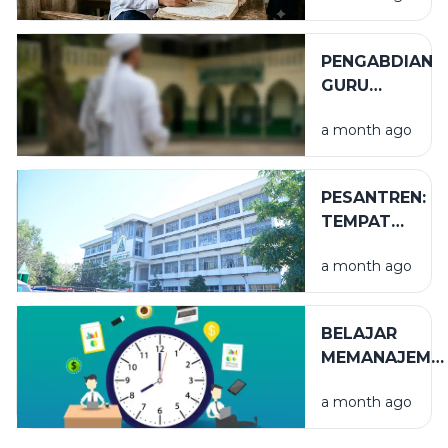
PENGABDIAN
GURU
TUGAS
a month ago
PESANTREN:
TEMPAT
NIKMAT
a month ago
YANG TAK
TERLIHAT
BELAJAR
MEMANAJEME
WAKTU
a month ago