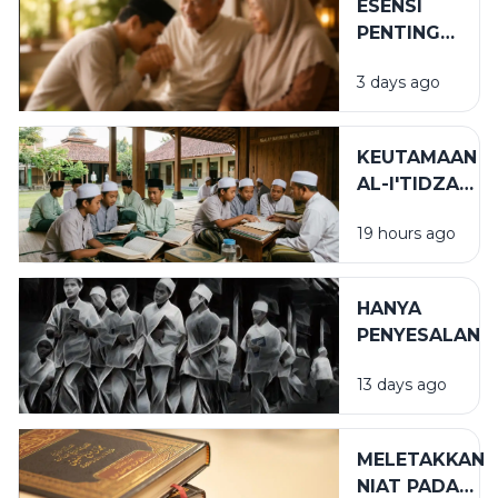
ESENSI
PENTING
DALAM
3 days ago
BIRRUL
WALIDAIN
KEUTAMAAN
AL-I'TIDZAR
DAN AL-
19 hours ago
AFWU
DALAM
KEHIDUPAN
HANYA
SPIRITUAL
PENYESALAN
13 days ago
MELETAKKAN
NIAT PADA