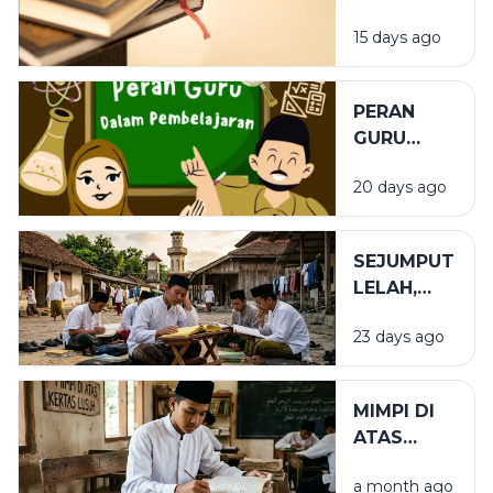
TEMPAT
15 days ago
YANG TEPAT
PERAN
GURU
DALAM
20 days ago
PENDIDIKAN
SEJUMPUT
LELAH,
SEGUNUNG
23 days ago
BARAKAH
MIMPI DI
ATAS
KERTAS
a month ago
LUSUH