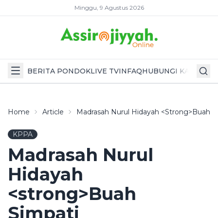
Minggu, 9 Agustus 2026
BERITA PONDOK
LIVE TV
INFAQ
HUBUNGI KAMI
Home
Article
Madrasah Nurul Hidayah <strong>Buah S
KPPA
Madrasah Nurul
Hidayah
<strong>Buah
Simpati