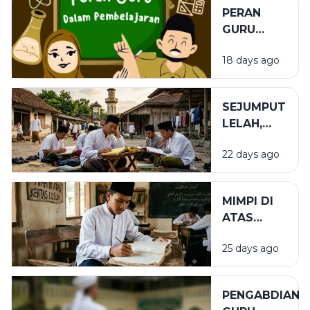
PERAN
GURU
DALAM
18 days ago
PENDIDIKAN
SEJUMPUT
LELAH,
SEGUNUNG
22 days ago
BARAKAH
MIMPI DI
ATAS
KERTAS
25 days ago
LUSUH
PENGABDIAN