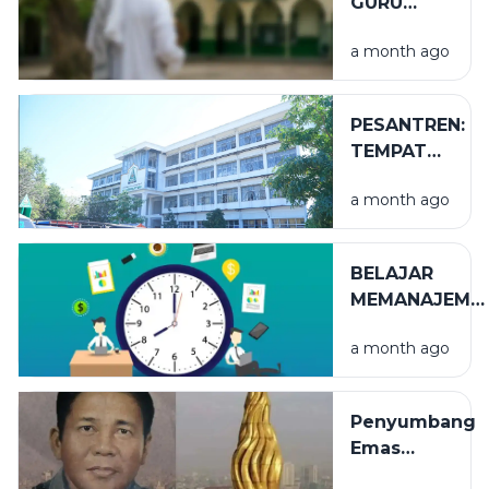
GURU
TUGAS
a month ago
PESANTREN:
TEMPAT
NIKMAT
a month ago
YANG TAK
TERLIHAT
BELAJAR
MEMANAJEME
WAKTU
a month ago
Penyumbang
Emas
Terbesar