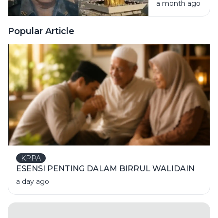
a month ago
Puncak
Monumen
Nasional
Popular Article
KPPA
ESENSI PENTING DALAM BIRRUL WALIDAIN
a day ago