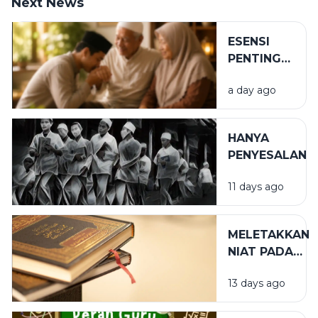
Next News
ESENSI
PENTING
DALAM
a day ago
BIRRUL
WALIDAIN
HANYA
PENYESALAN
11 days ago
MELETAKKAN
NIAT PADA
TEMPAT
13 days ago
YANG TEPAT