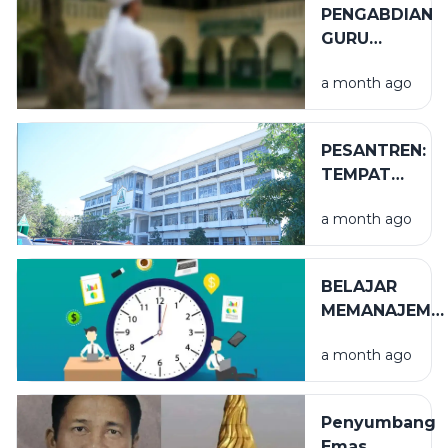
PENGABDIAN
GURU
TUGAS
a month ago
PESANTREN:
TEMPAT
NIKMAT
a month ago
YANG TAK
TERLIHAT
BELAJAR
MEMANAJEME
WAKTU
a month ago
Penyumbang
Emas