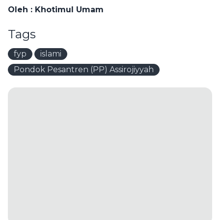
Oleh : Khotimul Umam
Tags
fyp
islami
Pondok Pesantren (PP) Assirojiyyah