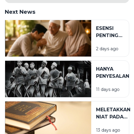
Next News
ESENSI
PENTING
DALAM
2 days ago
BIRRUL
WALIDAIN
HANYA
PENYESALAN
11 days ago
MELETAKKAN
NIAT PADA
TEMPAT
13 days ago
YANG TEPAT