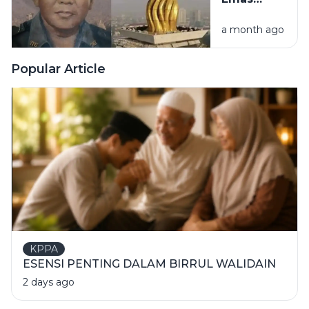
Terbesar
a month ago
Puncak
Monumen
Nasional
Popular Article
KPPA
ESENSI PENTING DALAM BIRRUL WALIDAIN
2 days ago