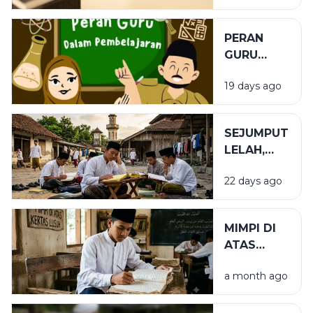
PERAN
GURU
DALAM
19 days ago
PENDIDIKAN
SEJUMPUT
LELAH,
SEGUNUNG
22 days ago
BARAKAH
MIMPI DI
ATAS
KERTAS
a month ago
LUSUH